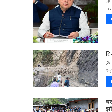
एसडी
बि
बिरह
धर
झो