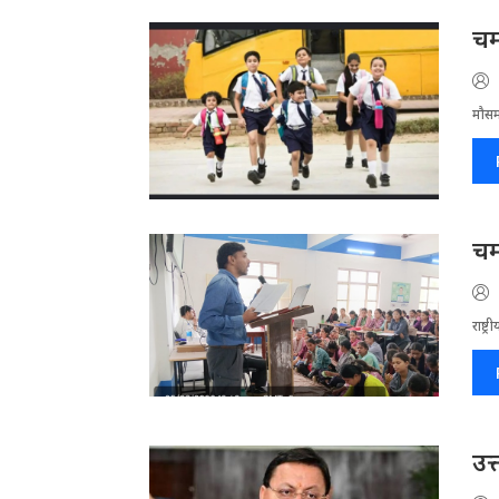
चम
मौसम
चम
राष्ट
उत