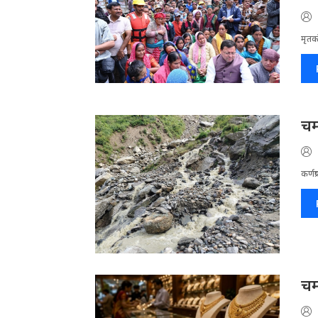
मृतको
चम
कर्णप
चम