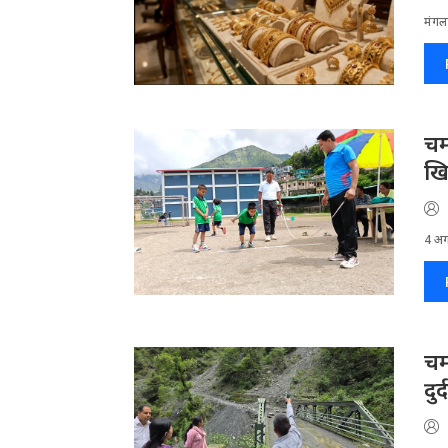
मंगलस
चम
खि
4 अगस
चम
दु