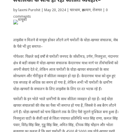
by
laxmi Purohit
|
May 20, 2024
|
चारधाम
,
रूद्रप्रयाग
,
रोजगार
|
0
comments
लाइसेंस न मिलने से मायूस होकर लौटने लगे चमोली के घोड़ा-खच्चर संचालक, जेब
के पैसे भी हुए समाप्त–
गोपेश्वर: पिछले कई वर्षों से चमोली जनपद के जोशीमठ, उर्गम, निजमुला, नंदानगर
क्षेत्र से बड़ी संख्या में घोड़ा-खच्चर संचालक केदारनाथ यात्रा मार्ग पर तीर्थयात्रियों को
अपनी सेवाएं देते थे, लेकिन आज चमोली के घोड़ा-खच्चर संचालकों के साथ
सोनप्रयाग और गौरीकुंड में सौतेला व्यवहार हो रहा है। केदारनाथ यात्रा को शुरु हुए
एक सप्ताह से अ​धिक का समय हो गया है, लेकिन अभी भी चमोली के ग्रामीण
घोड़ा-खच्चरों के संचालन के लिए लाइसेंस के लिए दर-दर भटक रहे हैं।
चमोली के इन भोले भाले ग्रामीणों के साथ सौतेला व्यवहार हो रहा है। कई घोड़ा
खच्चर संचालकों की जेब का पैसा भी समाप्त हो गया है, जिससे वे अब बैरंग लौटने
लगे हैं। घोड़ा-खच्चरों को चना ​खिलाने तक के लिए पैसे जुटाने मु​श्किल बना हुआ है।
निजमुला घाटी के सैंजी वार्ड से जिला पंचायत प्रतिनिधि भरत सिंह राणा, कमल सिंह
पंवार, विरेंद्र सिंह बिष्ट, गुड्डू सिंह बिष्ट, अमित सिंह, दीपक सिंह चौहान और भोला
सजवाण का कहना है कि यहां चमोली के 4500 से 5000 तक घोड़े-खच्चर पहुंचे