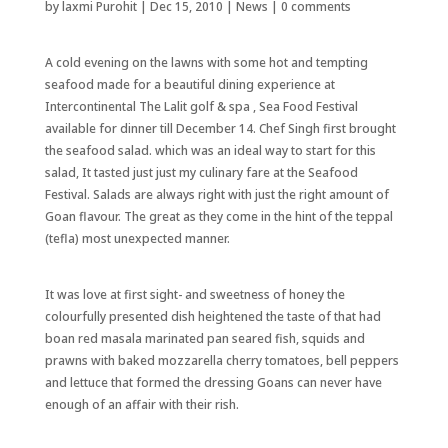
by
laxmi Purohit
|
Dec 15, 2010
|
News
|
0 comments
A cold evening on the lawns with some hot and tempting
seafood made for a beautiful dining experience at
Intercontinental The Lalit golf & spa , Sea Food Festival
available for dinner till December 14. Chef Singh first brought
the seafood salad. which was an ideal way to start for this
salad, It tasted just just my culinary fare at the Seafood
Festival. Salads are always right with just the right amount of
Goan flavour. The great as they come in the hint of the teppal
(tefla) most unexpected manner.
It was love at first sight- and sweetness of honey the
colourfully presented dish heightened the taste of that had
boan red masala marinated pan seared fish, squids and
prawns with baked mozzarella cherry tomatoes, bell peppers
and lettuce that formed the dressing Goans can never have
enough of an affair with their rish.