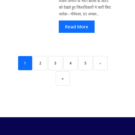
मौसम विभाग के भारी बारिश के अलर्ट
को देखते हुए जिला​धिकारी ने जारी किए
आदेश-- गोपेश्वर, 05 अगस्त...
Read More
1
2
3
4
5
›
»