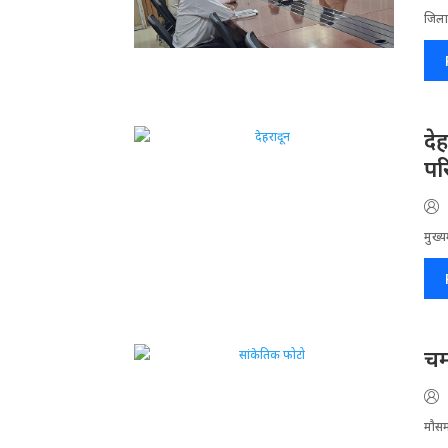
जिला​
दे
पर
मुख्य
चम
मौसम