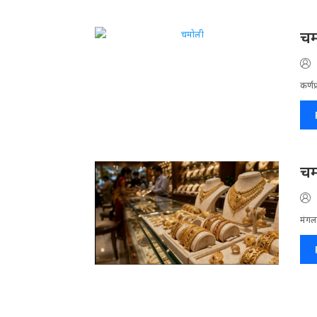
चम
कर्णप
चम
मंगलस