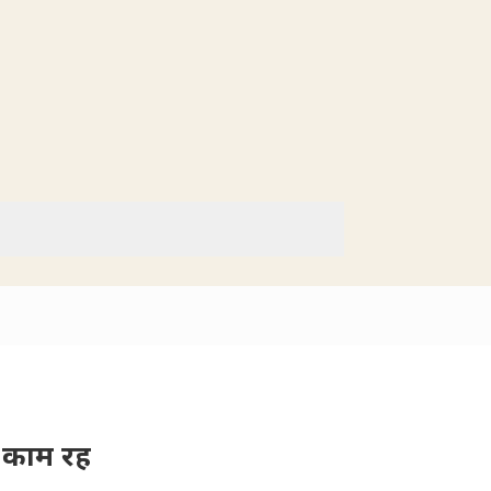
े काम रह