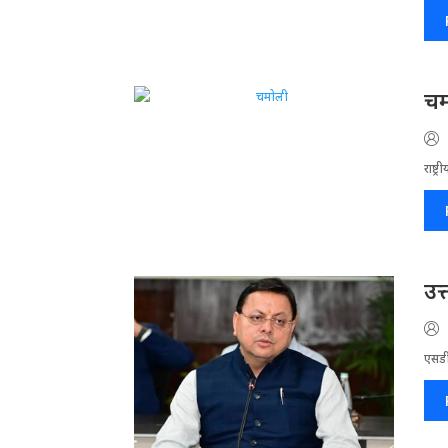
चम
राष्ट्
उत
एसडी