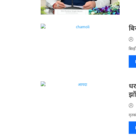
बि
बिरह
धर
झो
मृतको