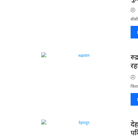
सीसीट
रु
रहन
जिला​
दे
पर