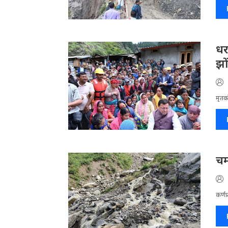
धर
झो
मृतको
चम
कर्णप