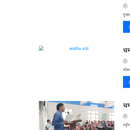
मुख्य
चम
मौसम
चम
राष्ट