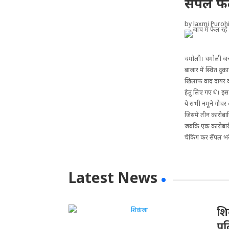
सेंपल फे
by
laxmi Purohi
चमोली। चमोली जनपद 
बाजार में स्थित दुक
खिलाफ वाद दायर कर
हेतु लिए गए थे। इस
ये सभी नमूने गौचर
जिसमें तीन कारोबार
जबकि एक कारोबारी द्
चेकिंग कर सेंपल भर
Latest News
​श
पु