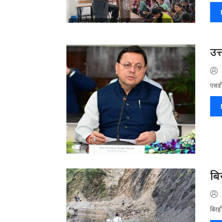
उत
एसडी
बि
बिरह