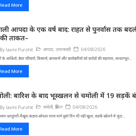
Read More
ाली आपदा के एक वर्ष बाद: राहत से पुनर्वास तक बदली 
ंकी ताकत–
आपदा
,
उत्तरकाशी
04/08/2026
By
laxmi Purohit
ं के आश्रितों, बेघर परिवारों, किसानों, बागवानों और कारोबारियों को करोड़ों की सहायता, आधारभूत...
Read More
ोली: बारिश के बाद भूस्खलन से चमोली में 19 सड़कें बंद, 
चमोली
,
ब्रेकिंग
04/08/2026
By
laxmi Purohit
्रयाग-धारडुंगरी-मैखुरा-कंडारा-सोनला राज्य मार्ग दूसरे दिन भी नहीं खुला, सड़कें खोलने में जुटा...
Read More