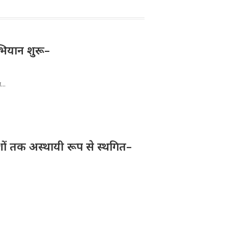
भियान शुरू–
...
देशों तक अस्थायी रूप से स्थगित–