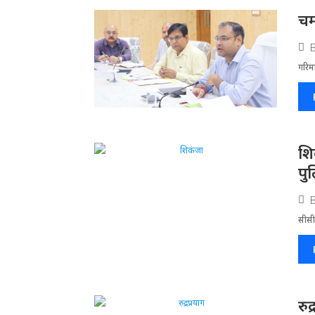
चम
गरिमा
​श
पु
सीसीट
रु