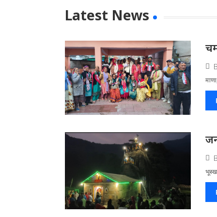
Latest News
चम
माणा,
जन
भूस्ख