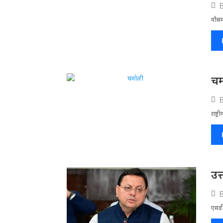
मौसम
चम
राष्ट
उत
एसडी