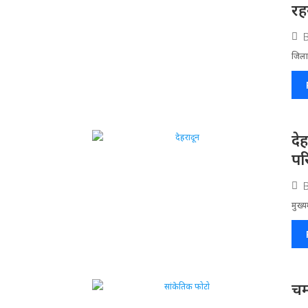
रहन
जिला​
दे
पर
मुख्य
चम