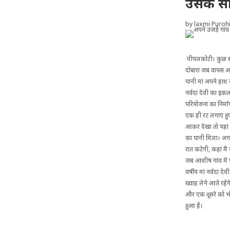
उसके सा
by
laxmi Purohi
पीपलकोटी। कुछ सम
दोबारा जब वापस आऊं
पानी मां अपने हाथ 
नर्वदा देवी का इकल
परियोजना का निर्म
एक ही रट लगाए हुए 
आकर देखा तो यहां 
का पानी मिला। अगर 
रात कटेगी, कहां मै
जब आशीष गांव में प
वर्षीय मां नर्वदा 
ख्वाह लेने आते रहेंग
और एक दूसरे को भी
हुआ है।