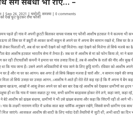
थ सगे संबंधी भी रोए… –
t
|
Sep 26, 2021
|
चमोली
,
समस्या
|
0 comments
य पहले ही गांव में अपनी छुटटी बिताकर वापस पंजाब गए फौजी आशीष हटवाल ने ये कल्पना भी कभ
गा तो जिस घर में ड्यूटी से आकर कभी सकून से अपने घर में अपना बैग सामान रखते थे, जिस घर के तांब
से लेकर पिलाती थी, अब वो घर कभी देखने को ‌नहीं मिलेगा। वहां देखने को मिलेगा तो सिर्फ मलबे का ढे
ौता बेटा आशीष हटवाल भारतीय सेना में तैनात है। जब घर में आशीष से मां को फोन किया तो, मां ने बताय
ाण कर रही टीएचडीसी कंपनी ने हमारा घर गांव उजाड़ दिया है, तब से आशीष के रातों की नींद और सुख 
था कि गांव जाना है। उसने अपने अधिकारियों से गांव जाने के लिए छुट्टि मांगी। रविवार को आशीष अपने ग
न घर है और ना घर का आंगन। बस अगर है तो सिर्फ बिखरा मलवा है चारों और ..न सामान रखने की जगह न
मिला तो सिर्फ उजड़ा घर उजड़ा आंगन..।आशीष ने आते ही रोते रोते कह रहा है कि मैं अपना ये बैग कहां 
ं खाना खाऊंगा, आंखों में आंसू लेकर अपने घर को बार बार देख रहे आशीष को देखकर ग्रामीणों का हृदय 
हुंचा ही था कि गांव में पसरा सन्नाटा टूट गया, सभी ग्रामीण बदहवास होकर रोने लगे, कहां जाएं, कहां र
देवी ने बेटे आशीष को ढांढस बंधाया, ग्रामीणों ने भी उसे ढांढस बंधाया और कहा कि जिंदगी रही तो आगे भी
े। गांव के लक्ष्मी नारायण मंदिर में प्रत्येक साल बड़ा धार्मिक अनुष्ठान रखेंगे, जिससे सभी ग्रामीण एक साथ 
 मिल जाएंगे। आजकल आशीष की शादी के लिए नर्वदा देवी तैयारियों में जुटी थी, अभी शादी का दिन भ