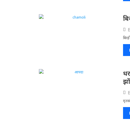
बि
बिरह
धर
झो
मृतको