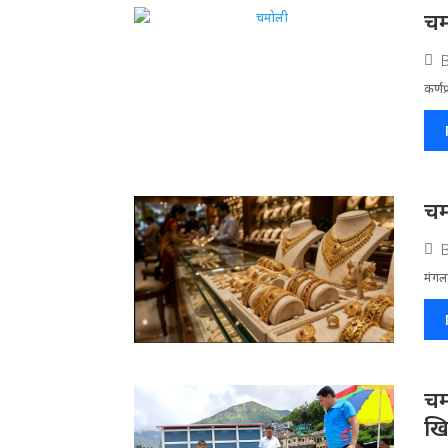
चम
कर्णप
चम
मंगलस
चम
खि