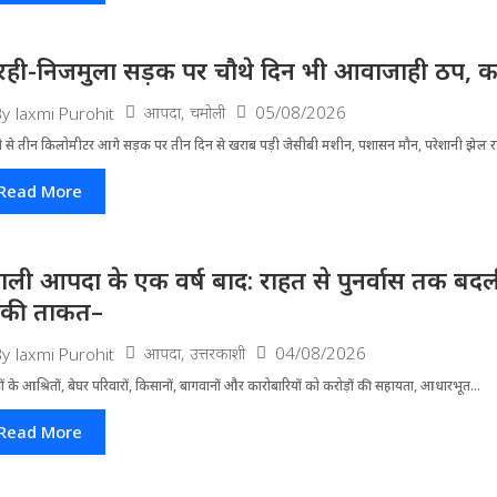
रही-निजमुला सड़क पर चौथे दिन भी आवाजाही ठप, का
आपदा
,
चमोली
05/08/2026
By
laxmi Purohit
ी से तीन किलोमीटर आगे सड़क पर तीन दिन से खराब पड़ी जेसीबी मशीन, पशासन मौन, परेशानी झेल 
Read More
ाली आपदा के एक वर्ष बाद: राहत से पुनर्वास तक बदली 
ंकी ताकत–
आपदा
,
उत्तरकाशी
04/08/2026
By
laxmi Purohit
ं के आश्रितों, बेघर परिवारों, किसानों, बागवानों और कारोबारियों को करोड़ों की सहायता, आधारभूत...
Read More