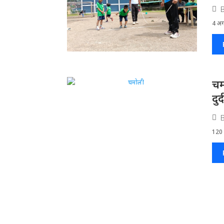
4 अगस
चम
दु
120 