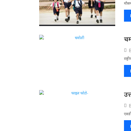
मौसम
चम
राष्ट
उत
एसडी