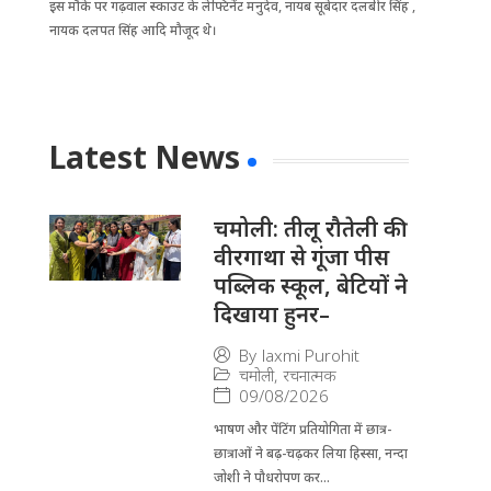
इस मौके पर गढ़वाल स्काउट के लेफ्टिनेंट मनुदेव, नायब सूबेदार दलबीर सिंह ,
नायक दलपत सिंह आदि मौजूद थे।
Latest News
चमोली: तीलू रौतेली की
वीरगाथा से गूंजा पीस
पब्लिक स्कूल, बेटियों ने
दिखाया हुनर–
By
laxmi Purohit
चमोली
,
रचनात्मक
09/08/2026
भाषण और पेंटिंग प्रतियोगिता में छात्र-
छात्राओं ने बढ़-चढ़कर लिया हिस्सा, नन्दा
जोशी ने पौधरोपण कर...