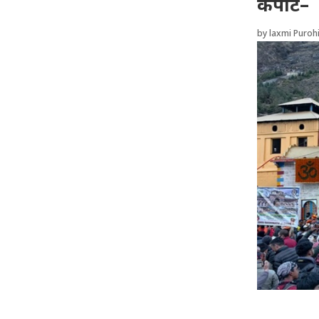
कपाट–
by
laxmi Purohi