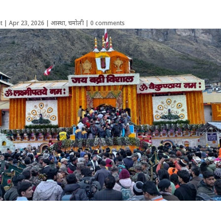
t
|
Apr 23, 2026
|
आस्था
,
चमोली
|
0 comments