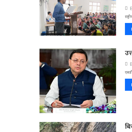
राष्ट
उत
एसडी
बि