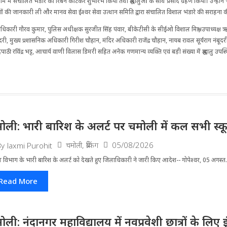
 धाम में संचालित भंडारे का रिबन काटकर शुभारंभ किया तथा श्रद्धालुओं के साथ प्रसाद ग्रहण किया। उन्होंने 
ओं की जानकारी ली और मानव सेवा ईश्वर सेवा उत्थान समिति द्वारा संचालित विशाल भंडारे की सराहना 
कारी गौरव कुमार, पुलिस अधीक्षक सुरजीत सिंह पंवार, बीकेटीसी के सीईओ विशाल मिश्रा, उपाध्यक्ष ऋ
ी, मुख्य प्रशासनिक अधिकारी गिरीश चौहान, मंदिर अधिकारी राजेंद्र चौहान, नायब रावल सूर्यराग नंबूदरी
पाठी रविंद्र भट्ट, आचार्य वाणी विलास डिमरी सहित अनेक गणमान्य व्यक्ति एवं बड़ी संख्या में श्रद्धालु उपस्
ोली: भारी बारिश के अलर्ट पर चमोली में कल सभी स्कूल 
चमोली
,
ब्रेकिंग
05/08/2026
By
laxmi Purohit
 विभाग के भारी बारिश के अलर्ट को देखते हुए जिला​धिकारी ने जारी किए आदेश-- गोपेश्वर, 05 अगस्त.
Read More
ोली: नंदानगर महाविद्यालय में नवप्रवेशी छात्रों के लि