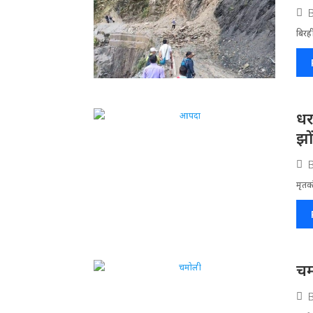
बिरह
धर
झो
मृतको
चम