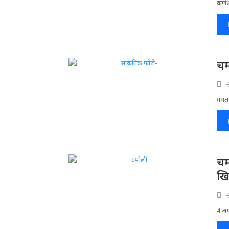
कर्णप
चम
मंगलस
चम
खि
4 अगस