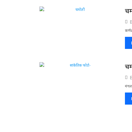
चम
कर्णप
चम
मंगलस