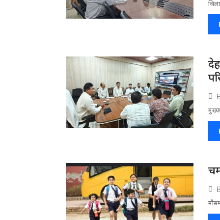
जिला​
दे
पर
मुख्य
चम
मौसम