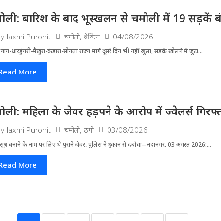
ोली: बारिश के बाद भूस्खलन से चमोली में 19 सड़कें बंद, 
चमोली
,
ब्रेकिंग
04/08/2026
By
laxmi Purohit
्रयाग-धारडुंगरी-मैखुरा-कंडारा-सोनला राज्य मार्ग दूसरे दिन भी नहीं खुला, सड़कें खोलने में जुटा...
Read More
ोली: महिला के जेवर हड़पने के आरोप में ज्वेलर्स गिरफ्
चमोली
,
ठगी
03/08/2026
By
laxmi Purohit
ूत्र बनाने के नाम पर लिए थे पुराने जेवर, पुलिस ने दुकान से दबोचा-- नंदानगर, 03 अगस्त 2026:...
Read More