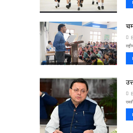
चम
राष्ट
उत
एसडी