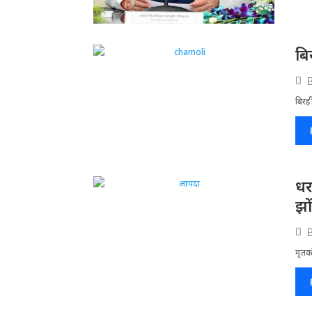
बि
बिरह
धर
झो
मृतको