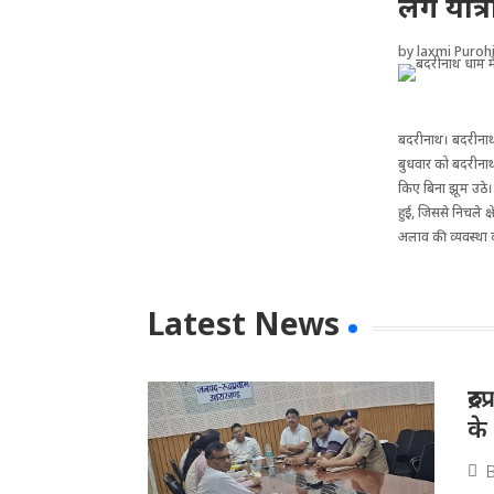
लगे यात्र
by
laxmi Purohi
बदरीनाथ। बदरीनाथ ध
बुधवार को बदरीनाथ 
किए बिना झूम उठे। 
हुई, जिससे निचले क
अलाव की व्यवस्था क
Latest News
रु
के 