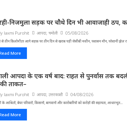
रही-निजमुला सड़क पर चौथे दिन भी आवाजाही ठप, का
आपदा
,
चमोली
05/08/2026
By
laxmi Purohit
ी से तीन किलोमीटर आगे सड़क पर तीन दिन से खराब पड़ी जेसीबी मशीन, पशासन मौन, परेशानी झेल 
Read More
ाली आपदा के एक वर्ष बाद: राहत से पुनर्वास तक बदली 
ंकी ताकत–
आपदा
,
उत्तरकाशी
04/08/2026
By
laxmi Purohit
ं के आश्रितों, बेघर परिवारों, किसानों, बागवानों और कारोबारियों को करोड़ों की सहायता, आधारभूत...
Read More