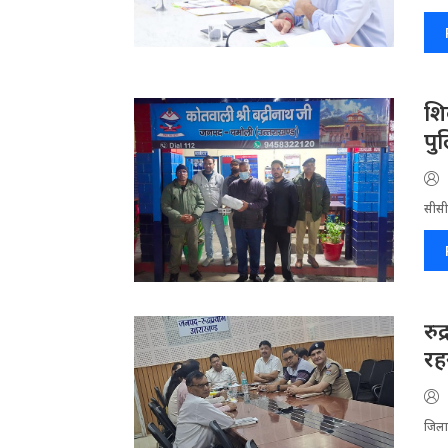
​श
पु
सीसीट
रु
रहन
जिला​