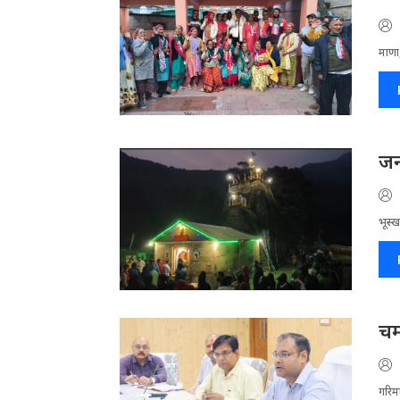
माणा,
जन
भूस्ख
चम
गरिमा