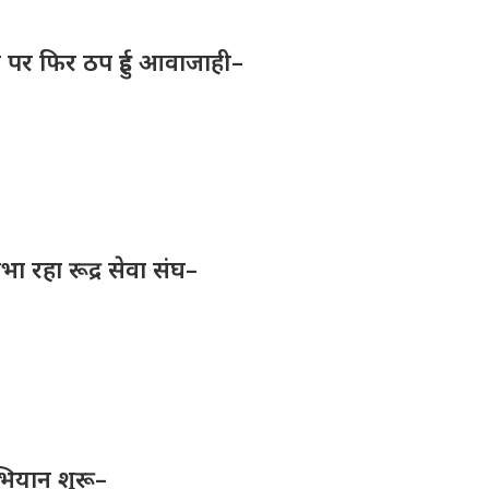
क पर फिर ठप हुई आवाजाही–
िभा रहा रूद्र सेवा संघ–
भियान शुरू–