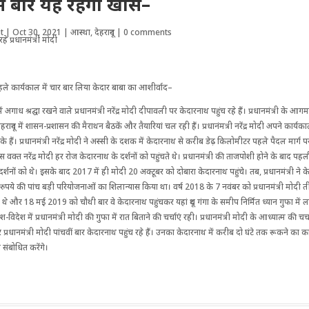
स बार यह रहेगा खास–
t
|
Oct 30, 2021
|
आस्था
,
देहरादून
|
0 comments
ले कार्यकाल में चार बार लिया केदार बाबा का आशीर्वाद–
ें अगाध श्रद्घा रखने वाले प्रधानमंत्री नरेंद्र मोदी दीपावली पर ‌केदारनाथ पहुंच रहे हैं। प्रधानमंत्री के 
देहरादून में शासन-प्रशासन की मैराथन बैठकें और तैयारियां चल रही हैं। प्रधानंमत्री नरेंद्र मोदी अपने कार्यक
के हैं। प्रधानमंत्री नरेंद्र मोदी ने अस्सी के दशक में केदारनाथ से करीब डेढ़ किलोमीटर पहले पैदल मार्ग प
स वक्त नरेंद्र मोदी हर रोज केदारनाथ के दर्शनों को पहुंचते थे। प्रधानमंत्री की ताजपोशी होने के बाद 
र्शनों को थे। इसके बाद 2017 में ही मोदी 20 अक्टूबर को दोबारा केदारनाथ पहुंचे। तब, प्रधानमंत्री ने के
ुपये की पांच बड़ी परियोजनाओं का शिलान्यास किया था। वर्ष 2018 के 7 नवंबर को प्रधानमंत्री मोदी त
चे थे और 18 मई 2019 को चौथी बार वे केदारनाथ पहुंचकर यहां दूध गंगा के समीप निर्मित ध्यान गुफा मे
श-विदेश में प्रधानमंत्री मोदी की गुफा में रात बिताने की चर्चाएं रही। प्रधानमंत्री मोदी के आध्यात्म की चर
 प्रधानमंत्री मोदी पांचवीं बार केदारनाथ पहुंच रहे हैं। उनका केदारनाथ में करीब दो घंटे तक रूकने का कार्
ंबोधित करेंगे।