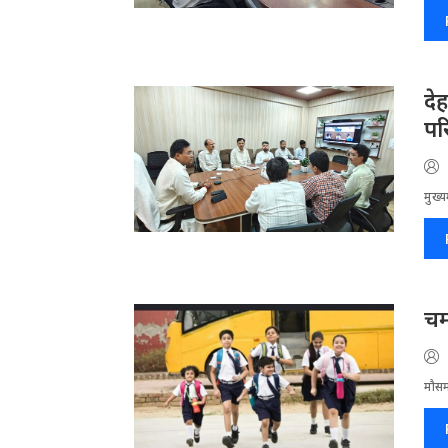
दे
पर
मुख्य
चम
मौसम