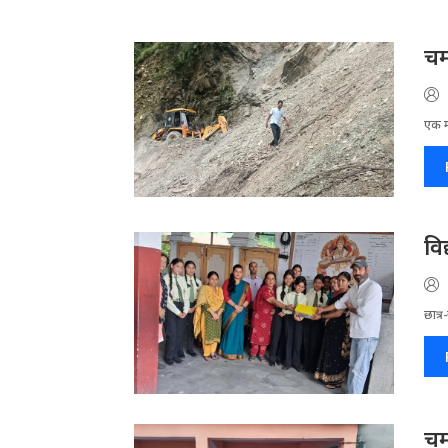
चम
एक मा
वि
छात्र
चम