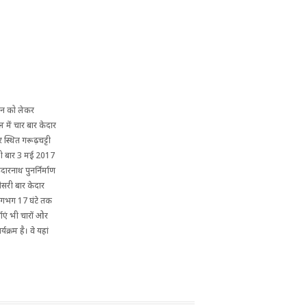
आगमन को लेकर
ाल में चार बार केदार
र स्थित गरूढ़चट्टी
पहली बार 3 मई 2017
दारनाथ पुनर्निर्माण
ीसरी बार केदार
ं लगभग 17 घंटे तक
्चाएं भी चारों ओर
यक्रम है। वे यहां