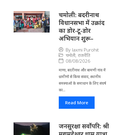
चमोली: बदरीनाथ
विधानसभा में उक्रांद
का डोर-टू-डोर
अभियान शुरू–
By
laxmi Purohit
चमोली
,
राजनीति
08/08/2026
माणा, बदरीनाथ और बामणी गांव में
ग्रामीणों से किया संवाद, स्थानीय
समस्याओं के समाधान के लिए संघर्ष
का...
Read More
जनसुरक्षा सर्वोपरि: श्री
मद्यमहेश्वर धाम यात्रा