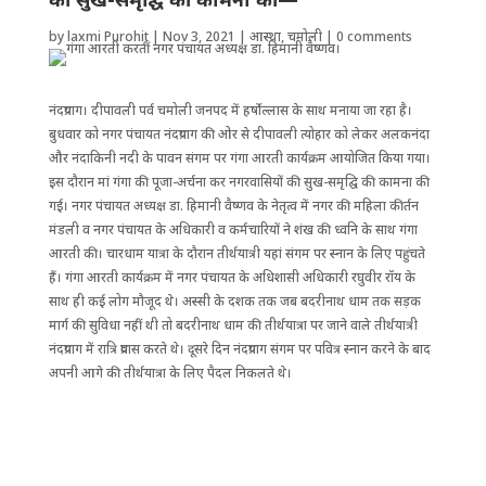
by
laxmi Purohit
|
Nov 3, 2021
|
आस्था
,
चमोली
|
0 comments
नंदप्रयाग। दीपावली पर्व चमोली जनपद में हर्षोल्लास के साथ मनाया जा रहा है।
बुधवार को नगर पंचायत नंदप्रयाग की ओर से दीपावली त्योहार को लेकर अलकनंदा
और नंदाकिनी नदी के पावन संगम पर गंगा आरती कार्यक्रम आयोजित किया गया।
इस दौरान मां गंगा की पूजा-अर्चना कर नगरवासियों की सुख-समृद्घि की कामना की
गई। नगर पंचायत अध्यक्ष डा. हिमानी वैष्णव के नेतृत्व में नगर की महिला कीर्तन
मंडली व नगर पंचायत के अधिकारी व कर्मचारियों ने शंख की ध्वनि के साथ गंगा
आरती की। चारधाम यात्रा के दौरान तीर्थयात्री यहां संगम पर स्नान के ‌लिए पहुंचते
हैं। गंगा आरती कार्यक्रम में नगर पंचायत के अधिशासी अधिकारी रघुवीर रॉय के
साथ ही कई लोग मौजूद थे। अस्सी के दशक तक जब बदरीनाथ धाम तक सड़क
मार्ग की सुविधा नहीं थी तो बदरीनाथ धाम की तीर्थयात्रा पर जाने वाले तीर्थयात्री
नंदप्रयाग में रात्रि प्रवास करते थे। दूसरे दिन नंदप्रयाग संगम पर पवित्र स्नान करने के बाद
अपनी आगे की तीर्थयात्रा के लिए पैदल निकलते थे।