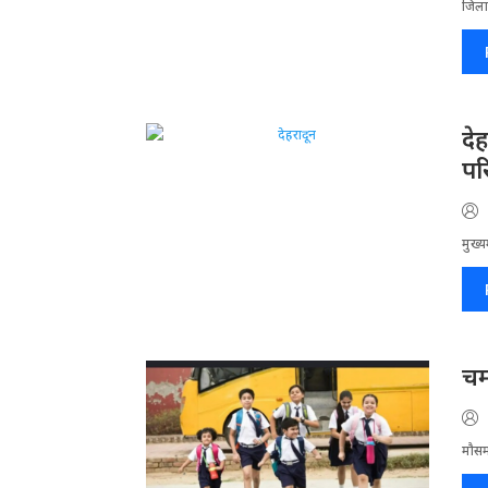
जिला​
दे
पर
मुख्य
चम
मौसम