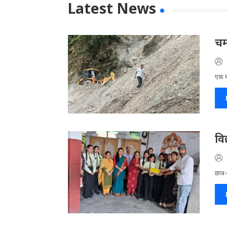
Latest News
चम
एक मा
वि
छात्र