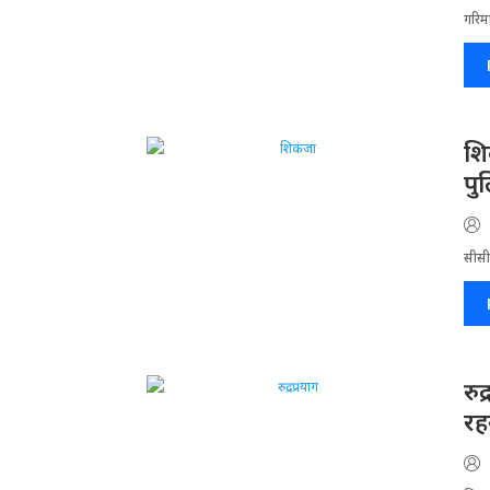
गरिमा
​श
पु
सीसीट
रु
रहन