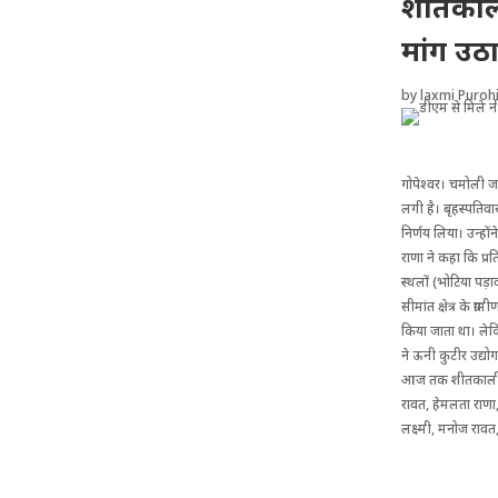
शीतकाली
मांग उठ
by
laxmi Purohi
गोपेश्वर। चमोली ज
लगी है। बृहस्पतिवा
निर्णय लिया। उन्होंन
राणा ने कहा कि प्रत
स्थलों (भोटिया पड़ा
सीमांत क्षेत्र के ग्
किया जाता था। लेकि
ने ऊनी कुटीर उद्य
आज तक शीतकालीन प्र
रावत, हेमलता राणा, 
लक्ष्मी, मनोज रावत,