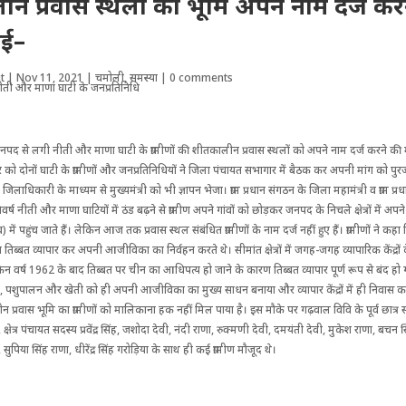
न प्रवास स्थलों की भूमि अपने नाम दर्ज कर
ाई–
t
|
Nov 11, 2021
|
चमोली
,
समस्या
|
0 comments
नपद से लगी नीती और माणा घाटी के ग्रामीणों की शीतकालीन प्रवास स्थलों को अपने नाम दर्ज करने की 
र को दोनों घा‌टी के ग्रामीणों और जनप्रतिनिधियों ने जिला पंचायत सभागार में बैठक कर अपनी मांग को पुर
े जिलाधिकारी के माध्यम से मुख्यमंत्री को भी ज्ञापन भेजा। ग्राम प्रधान संगठन के जिला महामंत्री व ग्राम प्र
िवर्ष नीती और माणा घाटियों में ठंड बढ़ने से ग्रामीण अपने गांवों को छोड़कर ‌जनपद के निचले क्षेत्रों में अ
व) में पहुंच जाते हैं। लेकिन आज तक प्रवास स्थल संबंधित ग्रामीणों के नाम दर्ज नहीं हुए हैं। ग्रामीणों ने
रामीण तिब्बत व्यापार कर अपनी आजीविका का निर्वहन करते थे। सीमांत क्षेत्रों में जगह-जगह व्यापारिक केंद्रों 
न वर्ष 1962 के बाद तिब्बत पर चीन का आधिपत्य हो जाने के कारण तिब्बत व्यापार पूर्ण रूप से बंद हो गय
ोग, पशुपालन और खेती को ही अपनी आजीविका का मुख्य साधन बनाया और व्यापार केंद्रों में ही निवास 
वास भूमि का ग्रामीणों को मालिकाना हक नहीं मिल पाया है। इस मौके पर गढ़वाल विवि के पूर्व छात्र 
क्षेत्र पंचायत सदस्य प्रवेंद्र सिंह, जशोदा देवी, नंदी राणा, रुक्मणी देवी, दमयंती देवी, मुकेश राणा, बचन 
 सुपिया सिंह राणा, धीरेंद्र सिंह गरोड़िया के साथ ही कई ग्रामीण मौजूद थे।