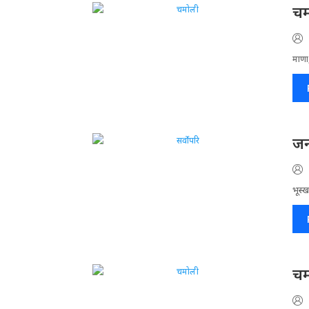
चम
माणा,
जन
भूस्ख
चम