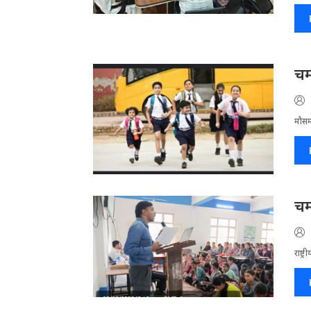
चम
मौसम
चम
राष्ट