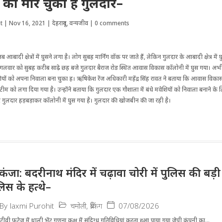
 को मार चुका है गुलदार–
t
|
Nov 16, 2021
|
देहरादून
,
वन्यजीव
|
0 comments
ादी क्षेत्रों में घुसने लगा है। लोग सुबह मार्निंग वॉक पर जाते हैं, लेकिन गुलदार के आबादी क्षेत्र में घुस
गलवार को सुबह करीब साढ़े छह बजे गुलदार बैराज रोड स्थित आवास विकास कॉलोनी में घुस गया। अभी 
ियों को अपना निवाला बना चुका ह। ऋषिकेश रेंज अधिकारी महेंद्र सिंह रावत ने बताया कि आवास‌ विकास म
ीम को लगा दिया गया है। उन्होंने बताया कि गुलदार एक गौशाला में बंधे मवेशियों को निवाला बनाने के लिए क
पर गुलदार हड़बड़ाकर कॉलोनी में घुस गया है। गुलदार की खोजबीन की जा रही है।
िकंजा: बदरीनाथ मंदिर में चढ़ावा चोरी में पुलिस की बड
लिस के हत्थे–
चमोली
,
ब्रेकिंग
07/08/2026
By
laxmi Purohit
ीवी फुटेज में थाली भेंट गणना कक्ष में संदिग्ध गतिविधियां करता हुआ पाया गया जेपी कंपनी का...