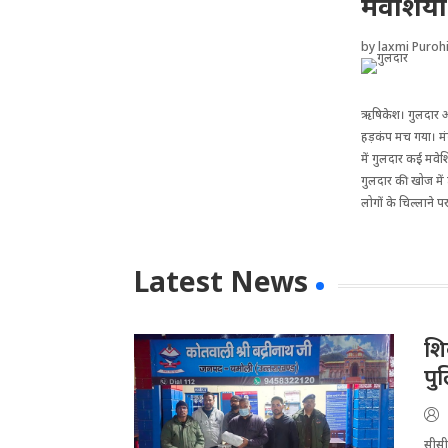
मवेशियों
by
laxmi Purohi
ऋषिकेश। गुलदार अब आब
हड़कंप मच गया। मं
में गुलदार कई मवेश
गुलदार की खोज में ट
लोगों के चिल्लाने 
Latest News
​श
पु
सीसीट