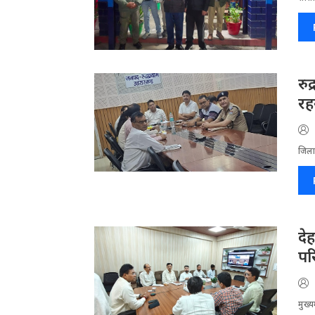
रु
रहन
जिला​
दे
पर
मुख्य