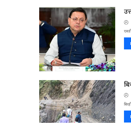
उत
एसडी
बि
बिरह