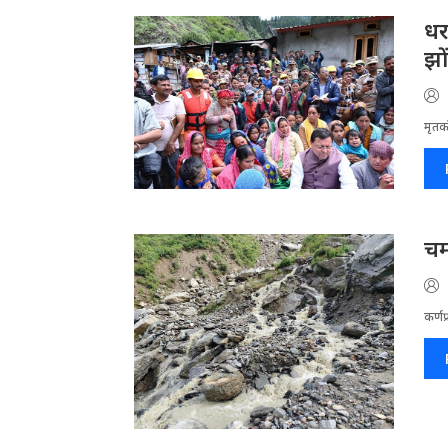
धर
झो
मृतको
चम
कर्णप