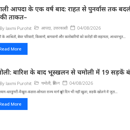
ाली आपदा के एक वर्ष बाद: राहत से पुनर्वास तक बदली 
ंकी ताकत–
आपदा
,
उत्तरकाशी
04/08/2026
By
laxmi Purohit
ं के आश्रितों, बेघर परिवारों, किसानों, बागवानों और कारोबारियों को करोड़ों की सहायता, आधारभूत...
Read More
ोली: बारिश के बाद भूस्खलन से चमोली में 19 सड़कें बंद, 
चमोली
,
ब्रेकिंग
04/08/2026
By
laxmi Purohit
्रयाग-धारडुंगरी-मैखुरा-कंडारा-सोनला राज्य मार्ग दूसरे दिन भी नहीं खुला, सड़कें खोलने में जुटा...
Read More