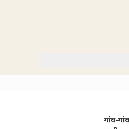
गांव-गां