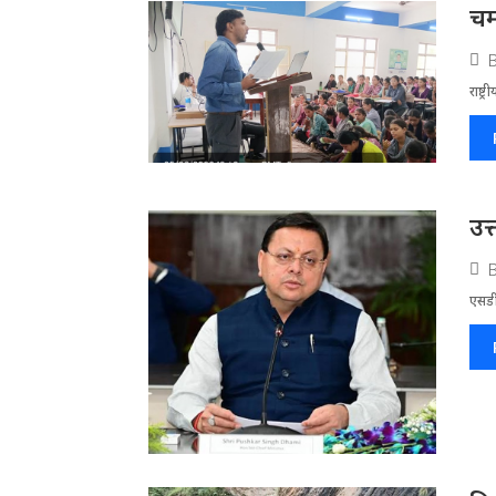
चम
राष्ट
उत
एसडी