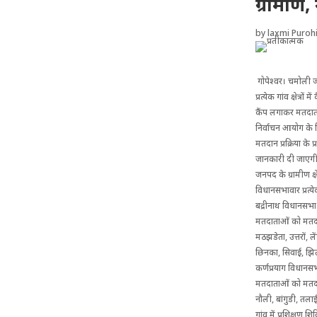
ग्रामीण,
by
laxmi Purohi
गोपेश्वर। चमोली ज
प्रत्येक गांव क्षेत्
कैंप लगाकर मतदाता
निर्वाचन आयोग के द
मतदान प्रक्रिया के
जानकारी दी जाएग
जनपद के ग्रामीण क्
विधानसभावार प्रत्येक
बद्रीनाथ विधानसभा क्
मतदाताओं को मतदान 
मठझडेता, उत्तरों, 
छिनका, सिवाई, झिलो
कर्णप्रयाग विधानसभा 
मतदाताओं को मतदान
नौली, बांगुडी, तला
गांव में प्रशिक्षण श