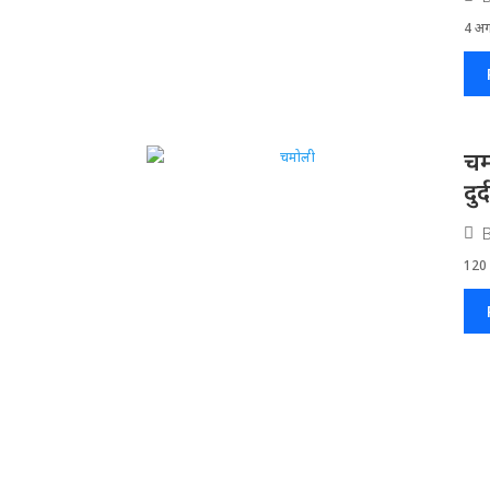
4 अगस
चम
दु
120 