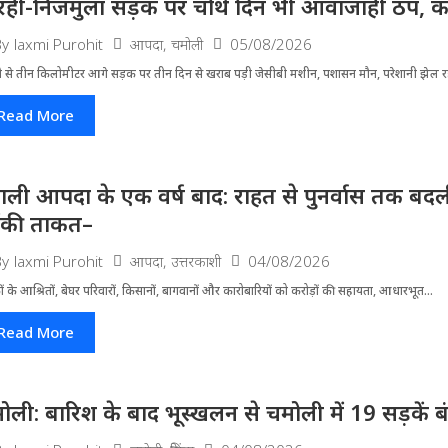
रही-निजमुला सड़क पर चौथे दिन भी आवाजाही ठप, का
आपदा
,
चमोली
05/08/2026
By
laxmi Purohit
ी से तीन किलोमीटर आगे सड़क पर तीन दिन से खराब पड़ी जेसीबी मशीन, पशासन मौन, परेशानी झेल 
Read More
ाली आपदा के एक वर्ष बाद: राहत से पुनर्वास तक बदली 
ंकी ताकत–
आपदा
,
उत्तरकाशी
04/08/2026
By
laxmi Purohit
ं के आश्रितों, बेघर परिवारों, किसानों, बागवानों और कारोबारियों को करोड़ों की सहायता, आधारभूत...
Read More
ोली: बारिश के बाद भूस्खलन से चमोली में 19 सड़कें बंद, 