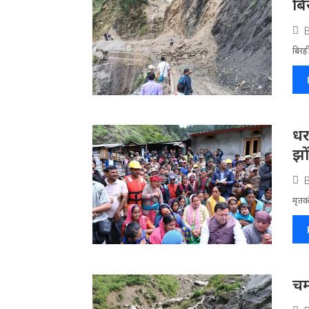
बि
बिरह
धर
झो
मृतको
चम