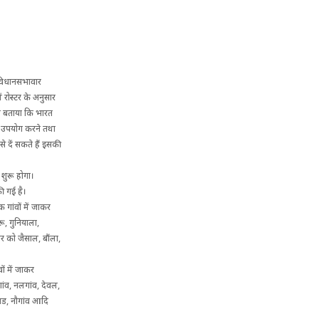
ए विधानसभावार
ें रोस्टर के अनुसार
ने बताया कि भारत
का उपयोग करने तथा
े दें सकते हैं इसकी
 शुरू होगा।
की गई है।
क गांवों में जाकर
रू, गुनियाला,
बर को जैसाल, बौंला,
वों में जाकर
ांव, नलगांव, देवल,
वाड, नौगांव आदि