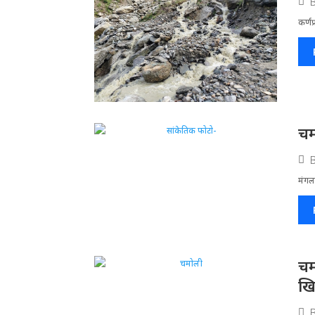
कर्णप
चम
मंगलस
चम
खि