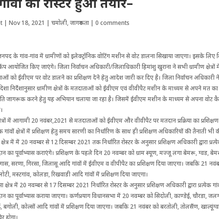
 गांवों का रोस्टर हुआ तैयार–
t
|
Nov 18, 2021
|
चमोली
,
जागरुकता
|
0 comments
नपद के गांव-गांव में ग्रामीणों को इलेक्ट्रॉनिक वोटिंग मशीन से वोट डालना सिखाया जाएगा। इसके लि
रों में कैंप आयोजित किए जाएंगे। जिला निर्वाचन अधिकारी/जिलाधिकारी हिमांशु खुराना ने सभी ग्रामीण क्षेत्रों म
ओं को ईवीएम पर वोट डालने का प्रशिक्षण देने हेतु आदेश जारी कर दिए है। जिला निर्वाचन अधिकारी 
िशा निर्देशानुसार ग्रामीण क्षेत्रों के मतदाताओं को ईवीएम एवं वीवीपैट मशीन के माध्यम से अपने मत 
 प्रति जागरूक करने हेतु यह अभियान चलाया जा रहा है। जिसमें ईवीएम मशीन के माध्यम से अपना वोट कैस
ी।
षेत्रों में आगामी 20 नवंबर,2021 से मतदाताओं को ईवीएम और वीवीपैट पर मतदान प्रक्रिया का प्रशिक्षण
 गांवों क्षेत्रों में प्रशिक्षण हेतु समय सारणी का निर्धारिण के साथ ही प्रशिक्षण अधिकारियों की तैनाती भी 
षेत्र में में 20 नवम्बर से 12 दिसम्बर 2021 तक निर्धारित रोस्टर के अनुसार प्रशिक्षण अधिकारी द्वारा प्रत्ये
का पूर्वाभ्यास कराएंगे। प्रशिक्षण के पहले दिन 20 नवम्बर को ग्राम स्यूण, मज्जू लगा बेमरू, ग्वड, बेम
लेंगास, सरणा, गिरसा, जिलासू आदि गांवों में ईवीएम व वीपीपैट का प्रशिक्षण दिया जाएगा। जबकि 21 नवं
टी, मस्टगांव, कोलडा, रिखवाडी आदि गांवों में प्रशिक्षण दिया जाएगा।
क्षेत्र में 20 नवम्बर से 17 दिसम्बर 2021 निर्धारित रोस्टर के अनुसार प्रशिक्षण अधिकारी द्वारा प्रत्येक गां
 का पूर्वाभ्यास कराया जाएगा। कर्णप्रयाग विधानसभा में 20 नवम्बर को सिदोली, काण्डेई, चौरडा, जलग
ई, बगोली, कोल्सों आदि गांवों में प्रशिक्षण दिया जाएगा। जबकि 21 नवंबर को बरतोली, तोलसैंण, खाल्यूंग्
िविर होगा।