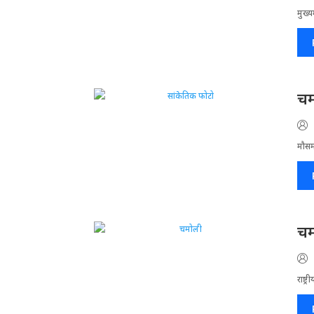
मुख्य
चम
मौसम
चम
राष्ट