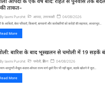
ाली आपदा के एक वर्ष बाद: राहत से पुनर्वास तक बदली 
ंकी ताकत–
आपदा
,
उत्तरकाशी
04/08/2026
By
laxmi Purohit
ं के आश्रितों, बेघर परिवारों, किसानों, बागवानों और कारोबारियों को करोड़ों की सहायता, आधारभूत...
Read More
ोली: बारिश के बाद भूस्खलन से चमोली में 19 सड़कें बंद, 
चमोली
,
ब्रेकिंग
04/08/2026
By
laxmi Purohit
्रयाग-धारडुंगरी-मैखुरा-कंडारा-सोनला राज्य मार्ग दूसरे दिन भी नहीं खुला, सड़कें खोलने में जुटा...
Read More