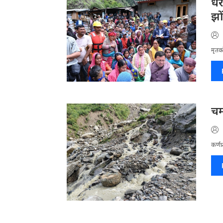
धर
झो
मृतको
चम
कर्णप