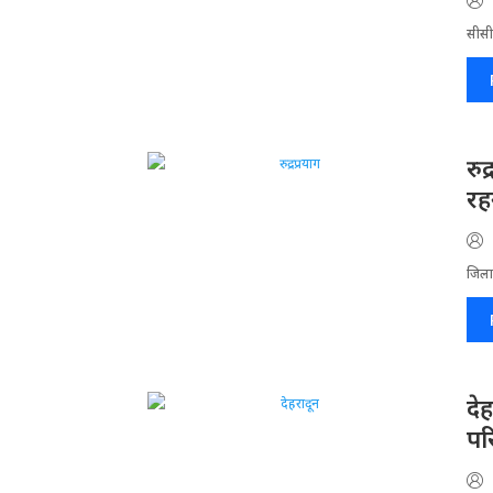
सीसीट
रु
रहन
जिला​
दे
पर