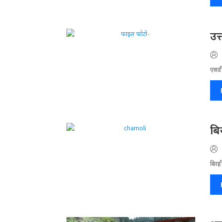
उत
एसडी
बि
बिरह