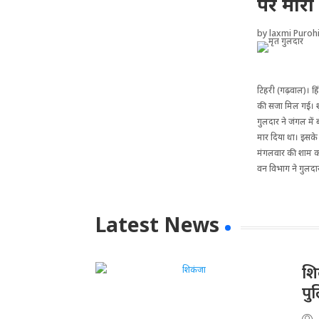
पर मारी 
by
laxmi Purohi
टिहरी (गढ़वाल)। हि
की सजा मिल गई। शू
गुलदार ने जंगल में 
मार दिया था। इसके ब
मंगलवार की शाम को
वन विभाग ने गुलदार
Latest News
​श
पु