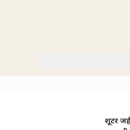
शूटर जह