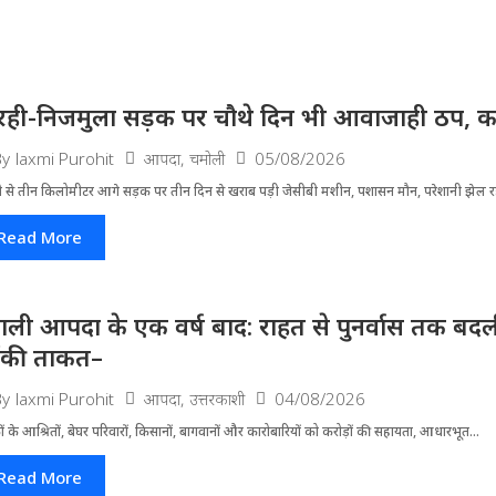
रही-निजमुला सड़क पर चौथे दिन भी आवाजाही ठप, का
आपदा
,
चमोली
05/08/2026
By
laxmi Purohit
ी से तीन किलोमीटर आगे सड़क पर तीन दिन से खराब पड़ी जेसीबी मशीन, पशासन मौन, परेशानी झेल 
Read More
ाली आपदा के एक वर्ष बाद: राहत से पुनर्वास तक बदली 
ंकी ताकत–
आपदा
,
उत्तरकाशी
04/08/2026
By
laxmi Purohit
ं के आश्रितों, बेघर परिवारों, किसानों, बागवानों और कारोबारियों को करोड़ों की सहायता, आधारभूत...
Read More