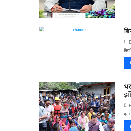
बि
बिरह
धर
झो
मृतको