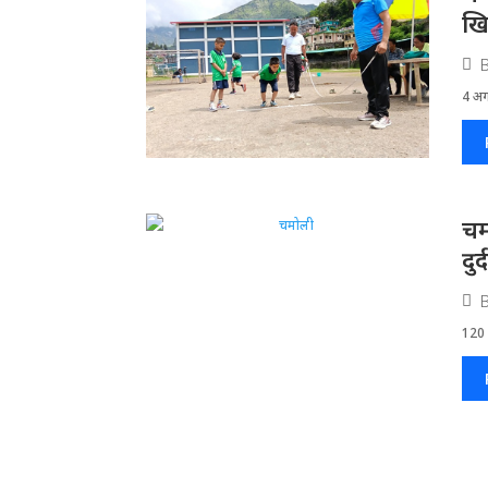
खि
4 अगस
चम
दु
120 