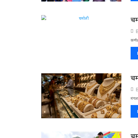
चम
कर्णप
चम
मंगलस
चम