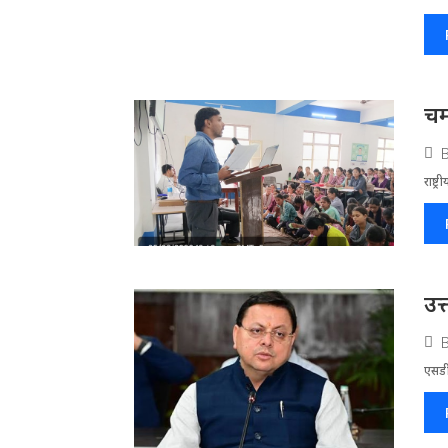
चम
राष्ट्
उत
एसडी