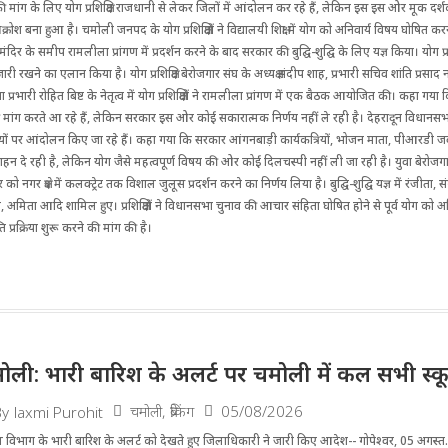
की मांग के लिए योग प्रशिक्षित ‌राजधानी से लेकर जिलों में आंदोलन कर रहे हैं, लेकिन इस इस ओर मूक दर्श
ें आक्रोश बना हुआ है। चमोली जनपद के योग प्रशिक्षितों ने विद्यालयी शिक्षा में योग को अनिवार्य विषय घोषित क
ाथ मंदिर के समीप रामलीला प्रांगण में प्रदर्शन करने के बाद सरकार की बुद्घि-शुद्घि के लिए यज्ञ किया। ‌योग प्रशिक
 रखने का एलान किया है। योग प्रशिक्षित बेरोजगार संघ के अध्यक्ष संदीप शाह, प्रभारी सचिव शांति प्रसाद नौ
रभारी रोहित बिष्ट के नेतृत्व में योग प्रशिक्षितों ने रामलीला प्रांगण में एक बैठक आयोजित की। कहा गया कि य
ी मांग करते आ रहे हैं, लेकिन सरकार इस ओर कोई सकारात्मक निर्णय नहीं ले रही है। देहरादून विधानस
ों पर आंदोलन किए जा रहे हैं। कहा गया कि सरकार आंगनबाड़ी कार्यकत्रियों, भोजन माता, पीआरडी 
ोत्साहन दे रही है, लेकिन योग जैसे महत्वपूर्ण विषय की ओर कोई दिलचस्पी नहीं ली जा रही है। युवा बेरोजग
र को नगर क्षेत्र में कलक्ट्रेट तक विशाल जुलूस प्रदर्शन करने का निर्णय लिया है। बुद्घि-शुद्घि यज्ञ में रंजीता,
ता, अमिता आदि शामिल हुए। प्रशिक्षितों ने विधानसभा चुनाव की आचार संहिता घोषित होने से पूर्व योग को अ
ि प्रक्रिया शुरू करने की मांग की है।
ोली: भारी बारिश के अलर्ट पर चमोली में कल सभी स्कूल 
चमोली
,
ब्रेकिंग
05/08/2026
By
laxmi Purohit
 विभाग के भारी बारिश के अलर्ट को देखते हुए जिला​धिकारी ने जारी किए आदेश-- गोपेश्वर, 05 अगस्त.