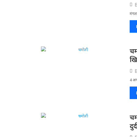
मंगलस
चम
खि
4 अगस
चम
दु