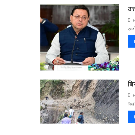
उत
एसडी
बि
बिरह