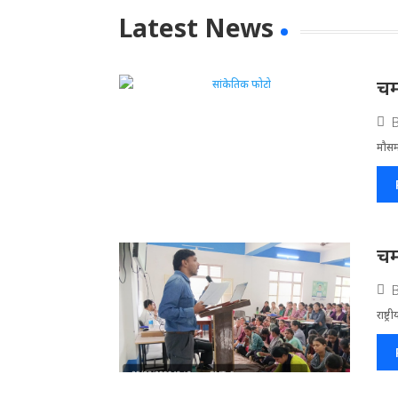
Latest News
चम
मौसम
चम
राष्ट