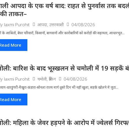
ाली आपदा के एक वर्ष बाद: राहत से पुनर्वास तक बदली 
ंकी ताकत–
आपदा
,
उत्तरकाशी
04/08/2026
By
laxmi Purohit
ं के आश्रितों, बेघर परिवारों, किसानों, बागवानों और कारोबारियों को करोड़ों की सहायता, आधारभूत...
Read More
ोली: बारिश के बाद भूस्खलन से चमोली में 19 सड़कें बंद, 
चमोली
,
ब्रेकिंग
04/08/2026
By
laxmi Purohit
्रयाग-धारडुंगरी-मैखुरा-कंडारा-सोनला राज्य मार्ग दूसरे दिन भी नहीं खुला, सड़कें खोलने में जुटा...
Read More
ोली: महिला के जेवर हड़पने के आरोप में ज्वेलर्स गिरफ्