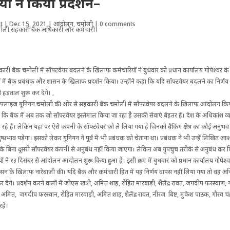
यों ने किया प्रदर्शन–
t
|
Dec 15, 2021
|
आंदोलन
,
चमोली
|
0 comments
ारी बैंक चमोली में सॉफ्टवेयर बदलने के खिलाफ कर्मचारियों ने बुधवार को प्रधान कार्यालय गोपेश्वर
ें बैंक प्रबंधक और शासन के खिलाफ प्रदर्शन किया। उन्होंने कहा कि यदि सॉफ्टवेयर बदलने का निर्णय
 हड़ताल शुरू कर देंगे। ,
इंपलाइज यूनियन चमोली की ओर से सहकारी बैंक चमोली में सॉफ्टवेयर बदलने के खिलाफ आंदोलन किया
कि बैंक में अब तक जो सॉफ्टवेयर इस्तेमाल किया जा रहा है उसकी सेवाएं बेहतर हैं। देश के अधिकांश व
हे हैं। लेकिन यहां पर ऐसे कंपनी के सॉफ्टवेयर को ले लिया गया है जिनको बैंकिंग क्षेत्र का कोई अनुभव 
 दुष्प्रभाव पड़ेगा। इसको लेकर यूनियन ने पूर्व में भी प्रबंधक को चेताया था। प्रबंधक ने भी उन्हें लिखित 
े बिना दूसरी सॉफ्टवेयर कंपनी से अनुबंध नहीं किया जाएगा। लेकिन अब गुपचुच तरीके से अनुबंध कर 
ों ने १३ दिसंबर से आंदोलन आंदोलन शुरू किया हुआ है। इसी क्रम में बुधवार को प्रधान कार्यालय गोपेश्वर म
ासन के खिलाफ नारेबाजी की। यदि बैंक और कर्मचारी हित में यह निर्णय वापस नहीं लिया गया तो वह
देंगे। प्रदर्शन करने वालों में जीएस खत्री, अमित शाह, रोहित मारवाड़ी, शैलेंद्र रावत, जगदीप फरस्वाण, ग
 अमित, जगदीप फरस्वान, रोहित मारवाड़ी, अमित शाह, शैलेंद्र रावत, नीरज बिष्ट, मुकेश पाठक, गौरव चं
रहे।