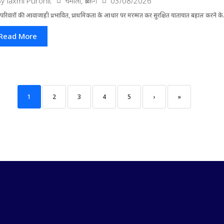
चमोली
,
ब्रेकिंग
03/08/2026
By
laxmi Purohit
परिवारों की आवाजाही प्रभावित, प्राथमिकता के आधार पर मरम्मत कर सुरक्षित यातायात बहाल करने के.
Read More
1
2
3
4
5
›
»