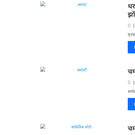
धर
झो
मृतको
चम
कर्णप
चम