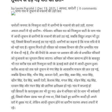
by
laxmi Purohit
|
Dec 19, 2021
|
आपदा
,
चमोली
|
0 comments
चमोली जनपद के निजमुला घाटी में ग्रामीणों के मकानों की छतें उड़ीं, रातभर
अफरा-तफरी में रहे ग्रामीण– गोपेश्वर। शनिवार रात को निजमुला घाटी के पाण गांव
में आंधी-तूफान से ग्रामीणों के मकानों की छतें उड़ गई, जबकि विद्युत लाइन भी टूट
गई, जिससे बिजली सप्लाई ठप पड़ गई है। ग्रामीणों का कहना है कि मध्य रात्रि से वे
सो नहीं पाए हैं। सूचना मिलते ही रविवार को राजस्व विभाग की टीम प्रभावित गांव
में भेज दी गई है, टीम की रिपोर्ट के आधार पर प्रशासन की ओर से प्रभावित परिवारों
को मुआवजे का भुगतान किया जाएगा। शनिवार को मौसम सामान्य होने के बावजूद
भी रात करीब एक बजे निजमुला घाटी के ऊंचाई वाले क्षेत्रों में आंधी-तूफान हुआ।
करीब आधा घंटे तक चले तूफान से गंगा सिंह के आवासीय मकान की छत उड़ गई,
जबकि हिम्मत सिंह, भीम सिंह, कमला देवी, ज्ञान सिंह, सबर सिंह, भरत सिंह,
खीम सिंह, देव सिंह, बसंती देवी, कैलाश सिंह, मंगल सिंह, मोहन सिंह, चंद्र सिंह,
दरवान सिंह और नंदन सिंह की छानियां क्षतिग्रस्त हो गई। गांव में सप्लाई हो
रही बिजली के करंटयुक्त तार भी टूट गए। क्षेत्र में शनिवार को देर शाम भी बर्फबारी
हुई, जिससे मौसम ठंडक भरा हो गया था, जिसे देखते हुए ग्रामीण जल्दी ही अपने
घरों में दुबक गए थे, लेकिन आंधी-तूफान होने पर ग्रामीण रातभर अफरा-तफरी में
रहे।