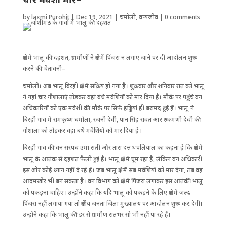
by
laxmi Purohit
|
Dec 19, 2021
|
चमोली
,
वन्यजीव
|
0 comments
क्षेत्र में भालू की दहशत, ग्रामीणों ने क्षेत्र में पिंजरा न लगाए जाने पर दी आंदोलन शुरू
करने की चेतावनी–
चमोली। अब भालू बिरही क्षेत्र में सक्रिय हो गया है। शुक्रवार और शनिवार रात को भालू
ने यहां चार गौशालाएं तोड़कर वहां बंधे मवेशियों को मार दिया है। मौके पर ‌पहुंचे वन
अधिकारियों को एक मवेशी की मौके पर सिर्फ हड्डियां ही बरामद हुई हैं। भालू ने
बिरही गांव में रामकृष्ण चमोला, रजनी देवी, पान सिंह रावत आर रुक्मणी देवी की
गौशाला को तोड़कर वहां बंधे मवेशियों को मार दिया है।
बिरही गांव की वन सरपंच उमा सती और तारा दत्त थपलियाल का कहना है कि क्षेत्र में
भालू के आतंक से दहशत फैली हुई है। भालू क्षेत्र में घूम रहा है, लेकिन वन अधिकारी
इस ओर कोई ध्यान नहीं दे रहे हैं। जब भालू क्षेत्र में सब मवेशियों को मार देगा, तब वह
आदमखोर भी बन सकता है। वन विभाग को क्षेत्र में पिंजरा लगाकर इस आतंकी भालू
को पकड़ना चाहिए। उन्होंने कहा कि यदि भालू को पकड़ने के लिए क्षेत्र में ‌जल्द
पिंजरा नहीं लगाया गया तो क्षेत्रीय जनता जिला मुख्यालय पर आंदोलन शुरू कर देगी।
उन्होंने कहा कि भालू की डर से ग्रामीण रातभर सो भी नहीं पा रहे हैं।