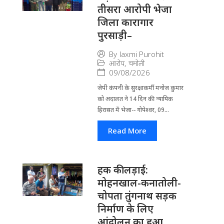
तीसरा आरोपी भेजा
जिला कारागार
पुरसाड़ी–
By
laxmi Purohit
आरोप
,
चमोली
09/08/2026
जेपी कंपनी के सुरक्षाकर्मी मनोज कुमार
को अदालत ने 14 दिन की न्यायिक
हिरासत में भेजा-- गोपेश्वर, 09...
Read More
हक की लड़ाई:
मोहनखाल-कनातोली-
चोपता तुंगनाथ सड़क
निर्माण के लिए
आंदोलन का हुआ