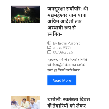
जनसुरक्षा सर्वोपरि: श्री
मद्यमहेश्वर धाम यात्रा
अग्रिम आदेशों तक
अस्थायी रूप से
स्थगित–
By
laxmi Purohit
आपदा
,
रूद्रप्रयाग
08/08/2026
भूस्खलन, मार्ग की संवेदनशील स्थिति
एवं गौण्डारट्रॉली के मरम्मत कार्य को
देखते हुए जिलाधिकारी विशाल...
Read More
चमोली: स्वतंत्रता दिवस
की तैयारियों को लेकर