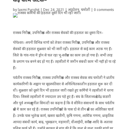
by
laxmi Purohit
|
Dec 24, 2021
|
आंदोलन
,
चमोली
|
0 comments
राजस्व निरीक्षक, उपनिरीक्षक और राजस्व सेवकों की हड़ताल का दूसरा दिन–
गोपेश्वर। अपनी विभिन्न मांगों को लेकर राजस्व निरीक्षक, उपनिरीक्षक और राजस्व
सेवकों की हड़ताल शुक्रवार को भी जारी रही। हड़ताल से कई काम अटक गए हैं।
जिले के गांव-गांव में ड्रोन से चल रहा भू-सर्वेक्षण का काम ठप हो गया है। सभी तरह
के प्रमाण पत्र बनने बंद हो गए हैं। तहसीलों में जमीन संंबंधी काम भी नहीं हो पा रहे
हैं।
पर्वतीय राजस्व निरीक्षक, राजस्व उपनिरीक्षक और राजस्व सेवक संघ चमोली ने प्रांतीय
कार्यकारिणी के अह्वान पर बृहस्पतिवार से अनिश्चितकालीन हड़ताल शुरू कर दी
थी। शुक्रवार को दूसरे दिन भी हड़ताल जारी रखते हुए कर्मियों ने तहसीलों में धरना
दिया। जिससे तहसीलों में ज्यादातर ठप पड़े हुए हैं। संघ के जिलाध्यक्ष देवेंद्र कंडारी
और पूर्व अध्यक्ष सुनील सिमल्टी का कहना है कि वे सीमित संसाधनों के साथ पर्वतीय
क्षेत्रों में काम कर रहे हैं। राजस्व उपनिरीक्षकों के पास दो से तीन क्षेत्रों का अतिरिक्त चार्ज
है। उनके पास भूलेख कार्य, खसरा खतौनी, कृषि गणना, आर्थिक गणना, प्राकृतिक
आपदा संबंधी कार्य, बाढ़, भूस्खलन, महामारी, वीआईपी, सर्वेक्षण आदि के अलावा
पुलिस कार्य भी हैं। उन्होंने सरकार से मांग की है कि जल्द से जल्द उनकी मांगों पर