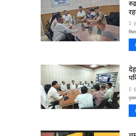
रु
रहन
जिला​
दे
पर
मुख्य
चम