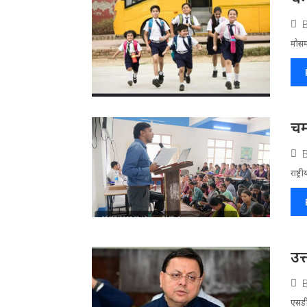
मौसम
चम
राष्ट
उत
एसडी