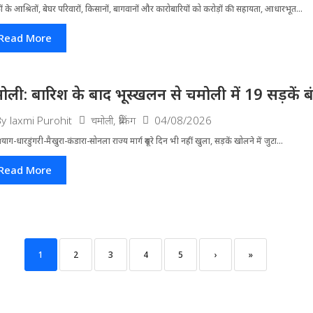
ं के आश्रितों, बेघर परिवारों, किसानों, बागवानों और कारोबारियों को करोड़ों की सहायता, आधारभूत...
Read More
ोली: बारिश के बाद भूस्खलन से चमोली में 19 सड़कें बंद, 
चमोली
,
ब्रेकिंग
04/08/2026
By
laxmi Purohit
्रयाग-धारडुंगरी-मैखुरा-कंडारा-सोनला राज्य मार्ग दूसरे दिन भी नहीं खुला, सड़कें खोलने में जुटा...
Read More
1
2
3
4
5
›
»