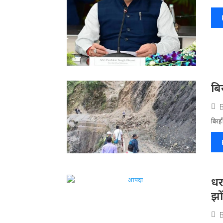
बि
बिरह
धर
झो