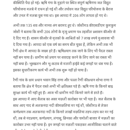
की स्थिति पैदा हो गई। ऋषि गंगा के मुहाने पर स्थित संपूर्ण ऋषिगंगा जल विद्युत
परियोजना मलबे में दफन हो गई थी और तपोवन जल विद्युत परियोजना के बैराज
और टनल में मलबा घुस गया था। इस आपदा में 206 लोग लापता हो गए थे।
अभी तक 135 शव और मानव अंग बरामद हुए थे। जोशीमठ की एसडीएम कुमकुम
जोशी ने बताया कि सभी 206 लोगों के मृत्यु प्रमाण पत्र तहसील प्रशासन की ओर से
दे दिए गए हैं। शासन की ओर से मृतकों के आश्रितों को 7 लाख रुपये मुआवजा भी
दे दिया गया है। आपदा को एक वर्ष का समय बीत चुका है, लेकिन अभी तक भी
रैणी क्षेत्र में आपदा के जख्म हरे हैं। ऋषिप्रयाग तक जाने के लिए भी पैदल रास्ता
नहीं बन पाया है। ग्रामीण को प्रयाग पर शवदाह करने के लिए जाने का रास्ता भी
नहीं बचा है। भूस्खलन और भू-कटाव से मलारी हाईवे कई जगहों पर धंस गया है।
इसका सुधारीकरण कार्य भी अभी तक शुरू नहीं हो पाया है।
रैणी गांव के ग्राम प्रधान भवान सिंह राणा और पल्ला रैणी की प्रधान शोभा राणा ने
बताया कि क्षेत्र में पैदल रास्ते अभी भी क्षतिग्रस्त पड़े हैं। ऋषि गंगा के किनारे बाढ़
सुरक्षा कार्य भी नहीं हुए हैं। आज भी ग्रामीण नदी किनारे जाने से डरते हैं।
इस आपदा में आए सैलाब का असर मछली कारोबार पर भी पड़ा है। जल सैलाब के
साथ आए गाद से अलकनंदा नदी की मछलियां मर गई थी, जोशीमठ से लेकर
कर्णप्रयाग तक अलकनंदा नदी के किनारे लाखों मछलियां तड़प-तड़प कर मर गई
थी, तब से नंदप्रयाग, कर्णप्रयाग, लंगासू, छिनका और चमोली बाजार में मछली का
कारोबार उभर नहीं पाया है। इन जगहों पर मछली पकड़कर आजीविका चलाने वाले