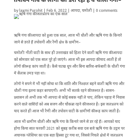
by
laxmi Purohit
|
Feb 6, 2022
|
आपदा
,
चमोली
|
0 comments
ऋषि गंगा की आपदा को हुआ एक साल, आज भी धौली और ऋषि गंगा के किनारे
जाने से डरते हैं तपोवनी और रैणी क्षेत्र के ग्रामीण–
चमोलीः नीती घाटी के साथ ही उत्तराखंड को हिला देने वाली ऋषि गंगा की आपदा
को सोमवार को एक साल पूरे हो जाएंगे। आज भी इस आपदा की याद आती है तो
लोगों की रूह कांप जाती है। कैसे चटख धूप और बिना बारिश-बर्फबारी के धौली गंगा
में सैलाब उमड़ पड़ा था।
लोगों ने सपने में भी नहीं सोचा था कि शांति और निश्छल बहने वाली ऋषि गंगा और
धौली गंगा इतना कहर बरपाएगी। अभी भी सतर्क रहने की जरुरत है। शासन-
प्रशासन तो अभी तक भी आपदा से कोई सबक नहीं ले पाए, लेकिन पहाड़ में निवास
करने वाले वाशिंदों को अब सजग और चौकन्ना रहने की जरुरत है। इस जलप्रलय को
याद करते ही आज भी रैणी और तपोवन घाटी के ग्रामीणों की रूह कांप जाती है।
आज भी ग्रामीण धौली और ऋषि गंगा के किनारे जाने से डर रहे हैं। आपको याद
होगा किया सात फरवरी 2021 को सुबह करीब सवा दस बजे ऋषि गंगा के उद्गम पर
अचानक ग्लेशियर का एक बड़ा हिस्सा टूट गया था, जिससे निचले क्षेत्रों में जलप्रलय