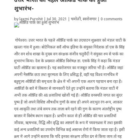
शुभारंभ-
by
laxmi Purohit
|
Jul 30, 2021
|
चमोली
,
स्वरोजगार
|
0 comments
गोपेश्वर। उत्तर भारत के पहले ऑर्किड पार्क का उदघाटन शुक्रवार को मंडल घाटी के
खल्ला गांव में हुआ। बोटेनिकल सर्वे ऑफ इंडिया के संयुक्त निदेशक डॉ एस के सिंह
और वन शोध शाखा के मुख्य वन संरक्षक संजीव चतुर्वेदी ने संयुक्त रुप से पार्क का
शुभारंभ किया। देश के प्रख्यात ऑर्किड विशेषज्ञ डा. एसके सिंह ने कहा कि मंडल
घाटी ऑर्किड का खजाना है। यह स्वरोजगार का मजबूत जरिया भी है। ऑर्किड जहां
अपनी नैसर्गिक छटा तथा सुरम्यता के लिए प्रसिद्ध है, वहीं यह विश्व मानचित्र में
बहुमूल्य ऑर्किडों की समृधता के क्षेत्र में भी अपनी एक अलग पहचान बना रहा है।
आर्किडों के बारे में विस्तार से जानकारी देते हुए उन्होंने बताया कि मंडल घाटी में
अभी तक ऑर्किड की 48 प्रजातियां खोजी गई हैं। ऑर्किड वनस्पति जगत का सुंदर
पुष्प है जो अपने विशिष्ट औषधीय गुणों के साथ ही अपने अदभुत रंग-रूप, आकार
एवं आकृति तथा लंबे समय तक ताज़ा बने रहने की गुण के कारण अंतर्राष्ट्रीय पुष्प
बाज़ार में विशेष स्थान रखता है। प्राचीन काल से ही ऑर्किड की चार प्रजातियों
जीवक, ऋषभक, रिद्धि और वृद्धि का अष्टवर्ग के रूप में च्यवनप्राश में तथा इसकी
कई अन्य प्रजातियों का उपयोग विभिन्न कई असाध्य रोगों में किया जाता रहा है। इसी
क्रम में आगे उन्होंने बताया कि यदि इनका संरक्षण उचित ढंग से किया जाय तो यह