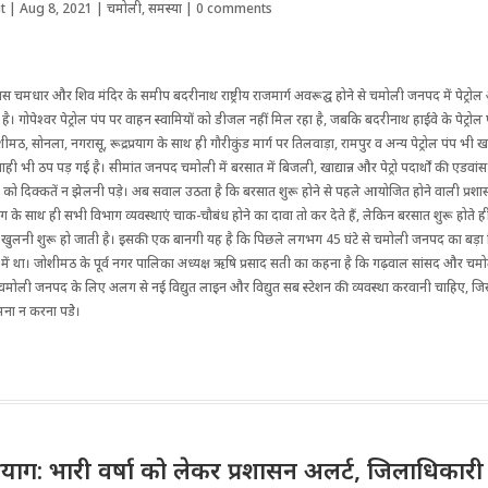
t
|
Aug 8, 2021
|
चमोली
,
समस्या
|
0 comments
पास चमधार और शिव मंदिर के समीप बदरीनाथ राष्ट्रीय राजमार्ग अवरूद्घ होने से चमोली जनपद में पेट्
ै। गोपेश्वर पेट्रोल पंप पर वाहन स्वामियों को डीजल नहीं मिल रहा है, ज‌बकि बदरीनाथ हाईवे के पेट्रोल
ीमठ, सोनला, नगरासू, रूद्रप्रयाग के साथ ही गौरीकुंड मार्ग पर तिलवाड़ा, रामपुर व अन्य पेट्रोल पंप भी ख
ाही भी ठप पड़ गई है। सीमांत जनपद चमोली में बरसात में बिजली, खाद्यान्न और पेट्रो पदार्थों की एडवां
ं को दिक्कतें न झेलनी पड़े। अब सवाल उठता है कि बरसात शुरू होने से पहले आयोजित होने वाली प्रशा
 के साथ ही सभी विभाग व्यवस्थाएं चाक-चौबंध होने का दावा तो कर देते हैं, लेकिन बरसात शुरू होते ह
 खुलनी शुरू हो जाती है। इसकी एक बानगी यह है कि पिछले लगभग 45 घंटे से चमोली जनपद का बड़ा 
रे में था। जोशीमठ के पूर्व नगर पालिका अध्यक्ष ऋषि प्रसाद सती का कहना है कि गढ़वाल सांसद और च
 चमोली जनपद के लिए अलग से नई विद्युत लाइन और विद्युत सब स्टेशन की व्यवस्था करवानी चाहिए, जिस
मना न करना पडेे।
द्रप्रयाग: भारी वर्षा को लेकर प्रशासन अलर्ट, जिलाधिका