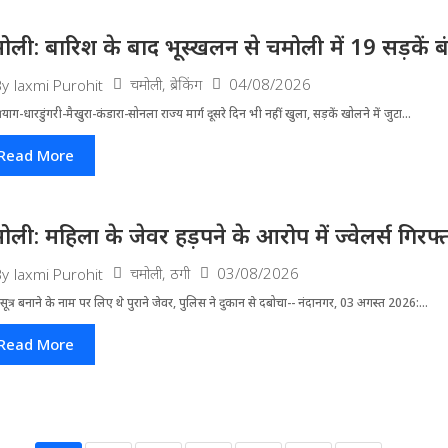
ोली: बारिश के बाद भूस्खलन से चमोली में 19 सड़कें बंद, 
चमोली
,
ब्रेकिंग
04/08/2026
By
laxmi Purohit
्रयाग-धारडुंगरी-मैखुरा-कंडारा-सोनला राज्य मार्ग दूसरे दिन भी नहीं खुला, सड़कें खोलने में जुटा...
Read More
ोली: महिला के जेवर हड़पने के आरोप में ज्वेलर्स गिरफ्
चमोली
,
ठगी
03/08/2026
By
laxmi Purohit
ूत्र बनाने के नाम पर लिए थे पुराने जेवर, पुलिस ने दुकान से दबोचा-- नंदानगर, 03 अगस्त 2026:...
Read More