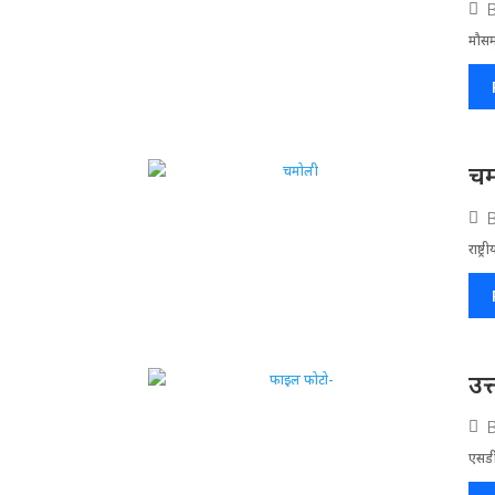
मौसम
चम
राष्ट
उत
एसडी