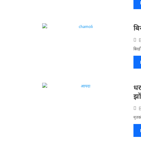
बि
बिरह
धर
झो
मृतको