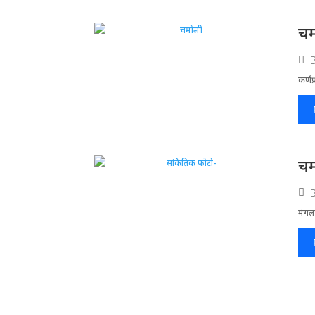
चम
कर्णप
चम
मंगलस