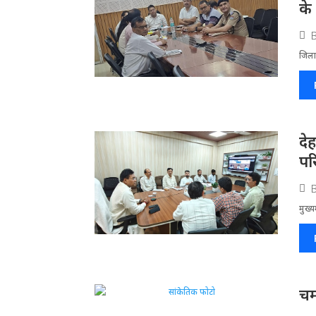
के 
जिला​
दे
पर
मुख्य
चम