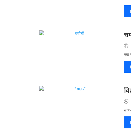
चम
एक मा
वि
छात्र