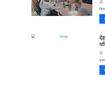
जिला​
दे
पर
मुख्य