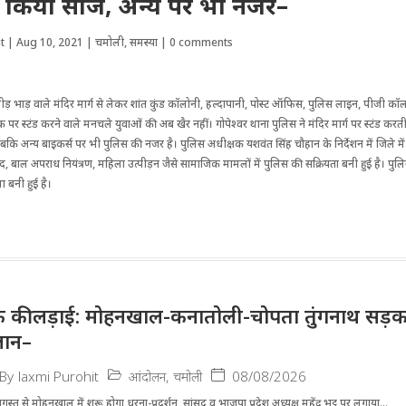
े किया सीज, अन्य पर भी नजर–
t
|
Aug 10, 2021
|
चमोली
,
समस्या
|
0 comments
भीड़ भाड़ वाले मंदिर मार्ग से लेकर शांत कुंड कॉलोनी, हल्दापानी, पोस्ट ऑफिस, पुलिस लाइन, पीजी क
 पर स्टंड करने वाले मनचले युवाओं की अब खैर नहीं। गोपेश्वर थाना पुलिस ने मंदिर मार्ग पर स्टंड क
कि अन्य बाइकर्स पर भी पुलिस की नजर है। पुलिस अधीक्षक यशवंत सिंह चौहान के निर्देशन में जिले में य
द, बाल अपराध नियंत्रण, महिला उत्पीड़न जैसे सामाजिक मामलों में पुलिस की सक्रियता बनी हुई है। पुलि
्था बनी हुई है।
 की लड़ाई: मोहनखाल-कनातोली-चोपता तुंगनाथ सड़क
लान–
आंदोलन
,
चमोली
08/08/2026
By
laxmi Purohit
स्त से मोहनखाल में शुरू होगा धरना-प्रदर्शन, सांसद व भाजपा प्रदेश अध्यक्ष महेंद्र भट्ट पर लगाया...