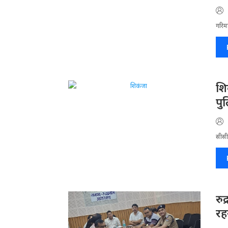
गरिमा
​श
पु
सीसीट
रु
रहन