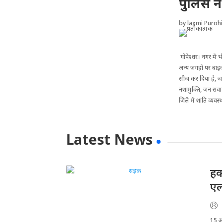
पुलिस न
by
laxmi Purohi
गोपेश्वर। नगर में 
अन्य जगहों पर बाइक
सीज कर दिया है, जब
नशामुक्ति, जन संवा
जिले में शांति व्यवस
Latest News
हक
ए
15 अग