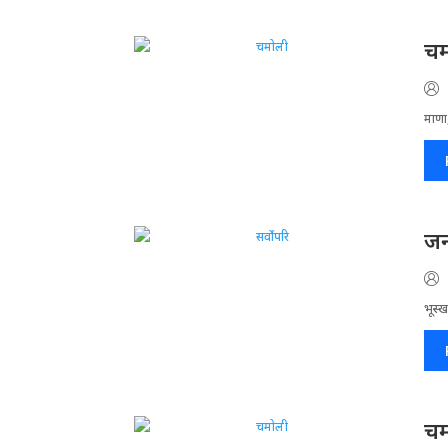
चम
माणा,
जन
भूस्ख
चम