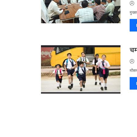
मुख्य
चम
मौसम