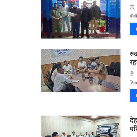
सीसीट
रु
रहन
जिला​
दे
पर