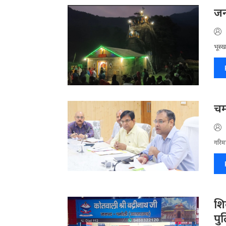
जन
भूस्ख
चम
गरिमा
​श
पु