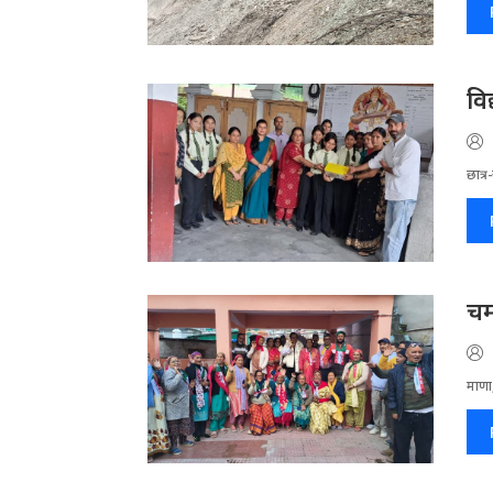
वि
छात्र
चम
माणा,