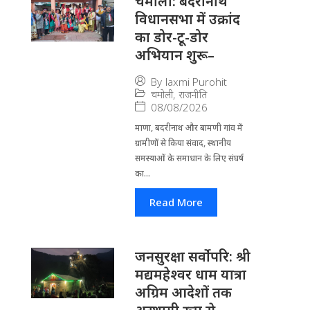
चमोली: बदरीनाथ
विधानसभा में उक्रांद
का डोर-टू-डोर
अभियान शुरू–
By
laxmi Purohit
चमोली
,
राजनीति
08/08/2026
माणा, बदरीनाथ और बामणी गांव में
ग्रामीणों से किया संवाद, स्थानीय
समस्याओं के समाधान के लिए संघर्ष
का...
Read More
जनसुरक्षा सर्वोपरि: श्री
मद्यमहेश्वर धाम यात्रा
अग्रिम आदेशों तक