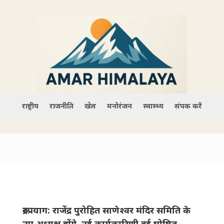
राष्ट्रीय
राजनीति
खेल
मनोरंजन
स्वास्थ्य
संपर्क करें
रुद्रप्रयाग: राजेंद्र पुरोहित साणेश्वर मंदिर समिति के
नए अध्यक्ष होंगे, नई कार्यकारिणी हुई घो​षित–