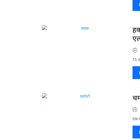
हक
ए
15 अग
चम
एक मा