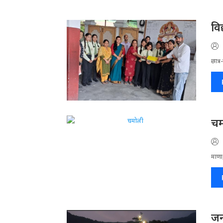
वि
छात्र
चम
माणा,
जन