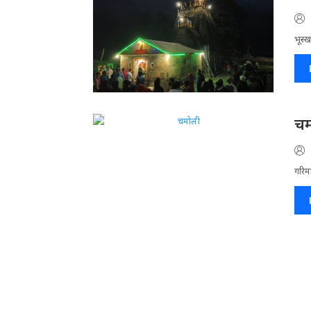
भूस्ख
चम
गरिमा