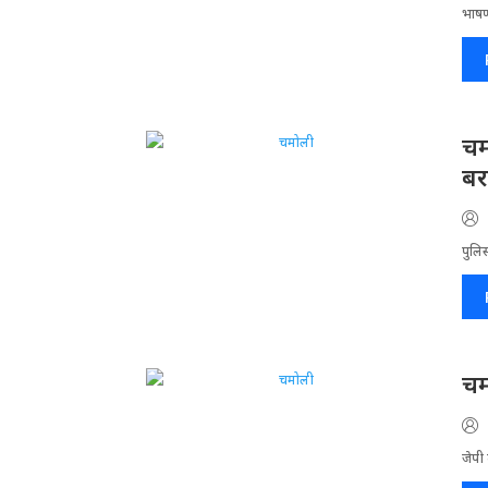
भाषण 
चम
बर
पुलिस
चम
जेपी 