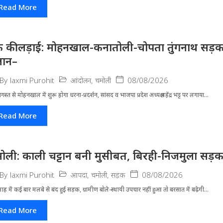
Read More
 की लड़ाई: मोहनखाल-कनातोली-चोपता तुंगनाथ सड़क
लान–
आंदोलन
,
चमोली
08/08/2026
By
laxmi Purohit
स्त से मोहनखाल में शुरू होगा धरना-प्रदर्शन, सांसद व भाजपा प्रदेश अध्यक्ष महेंद्र भट्ट पर लगाया...
Read More
ोली: काली चट्टान बनी मुसीबत, बिरही-निजमुला सड़
आपदा
,
चमोली
,
सड़क
08/08/2026
By
laxmi Purohit
ह में कई बार मलबे से बंद हुई सड़क, ग्रामीण बोले-स्थायी उपचार नहीं हुआ तो बरसात में बढ़ेगी...
Read More