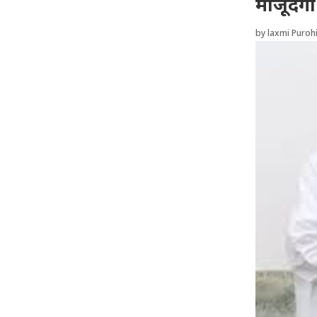
मौजूदगी
by
laxmi Purohi