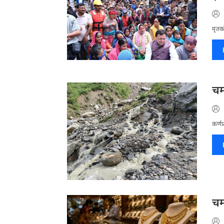
मृतको
चम
कर्णप
चम