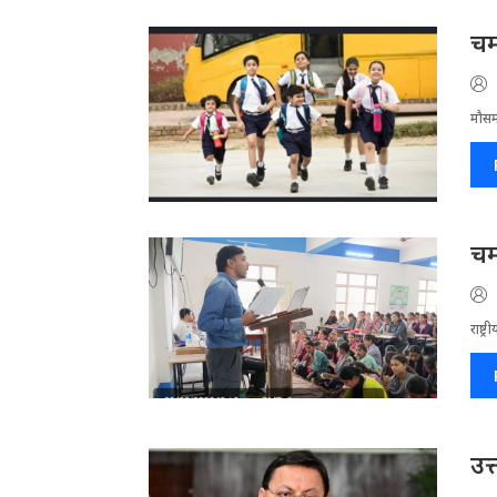
चम
मौसम
चम
राष्ट
उत