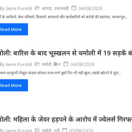
आपदा
,
उत्तरकाशी
04/08/2026
By
laxmi Purohit
ं के आश्रितों, बेघर परिवारों, किसानों, बागवानों और कारोबारियों को करोड़ों की सहायता, आधारभूत...
Read More
ोली: बारिश के बाद भूस्खलन से चमोली में 19 सड़कें बंद, 
चमोली
,
ब्रेकिंग
04/08/2026
By
laxmi Purohit
्रयाग-धारडुंगरी-मैखुरा-कंडारा-सोनला राज्य मार्ग दूसरे दिन भी नहीं खुला, सड़कें खोलने में जुटा...
Read More
ोली: महिला के जेवर हड़पने के आरोप में ज्वेलर्स गिरफ्
चमोली
,
ठगी
03/08/2026
By
laxmi Purohit