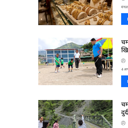
मंगलस
चम
खि
4 अगस
चम
दु