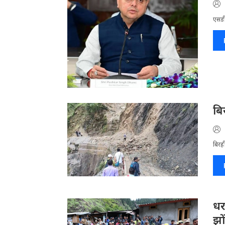
एसडी
बि
बिरह
धर
झो