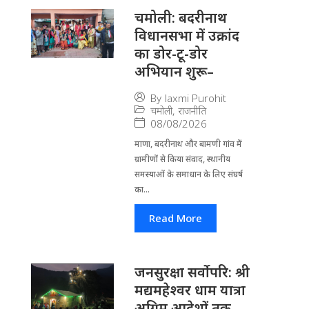
चमोली: बदरीनाथ
विधानसभा में उक्रांद
का डोर-टू-डोर
अभियान शुरू–
By
laxmi Purohit
चमोली
,
राजनीति
08/08/2026
माणा, बदरीनाथ और बामणी गांव में
ग्रामीणों से किया संवाद, स्थानीय
समस्याओं के समाधान के लिए संघर्ष
का...
Read More
जनसुरक्षा सर्वोपरि: श्री
मद्यमहेश्वर धाम यात्रा
अग्रिम आदेशों तक