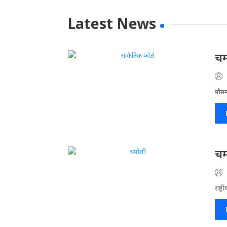
Latest News
चम
मौसम
चम
राष्ट