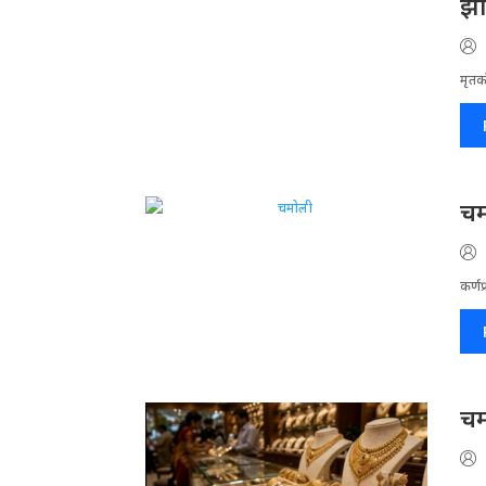
झो
मृतको
चम
कर्णप
चम