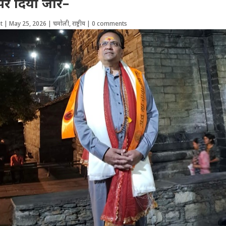
पर दिया जोर–
t
|
May 25, 2026
|
चमोली
,
राष्ट्रीय
|
0 comments