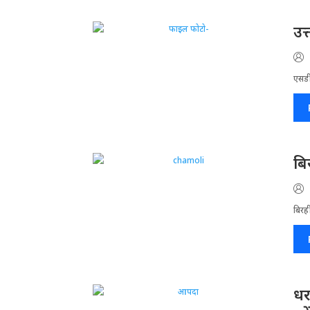
उत
एसडी
बि
बिरह
धर