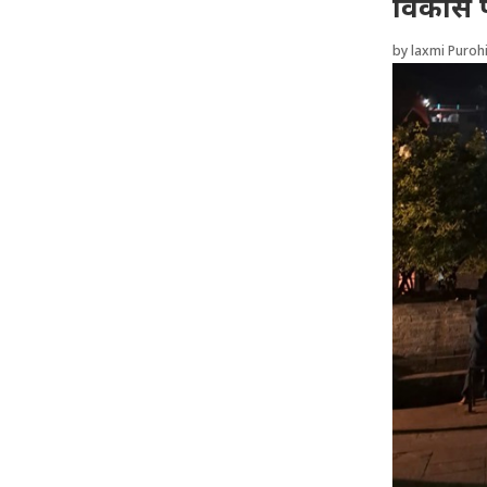
विकास 
by
laxmi Purohi