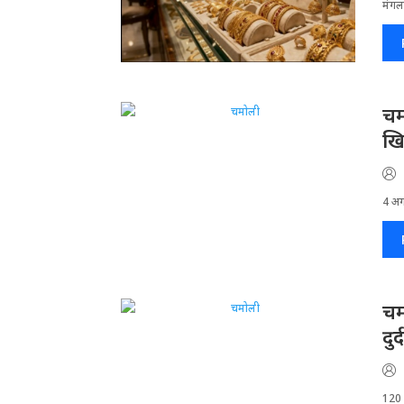
मंगलस
चम
खि
4 अगस
चम
दु
120 