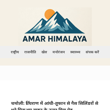
राष्ट्रीय
राजनीति
खेल
मनोरंजन
स्वास्थ्य
संपर्क करें
चमोली: ​घिंघराण में आंधी-तूफान से गैस सिलिंडरों से
भरे पिकअप वाहन के ऊपर गिरा पेड़–