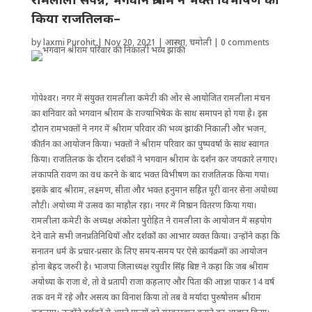
किया राजतिलक–
by
laxmi Purohit
|
Nov 20, 2021
|
आस्था
,
चमोली
|
0 comments
गोपेश्वर। नगर में संयुक्त रामलीला कमेटी की ओर से आयोजित रामलीला मंचन
का शनिवार को भगवान ‌श्रीराम के राज्याभिषेक के साथ समापन हो गया है। इस
दौरान रामभक्तों ने नगर में श्रीराम परिवार की भव्य झांकी निकाली और भजन,
कीर्तन का आयोजन किया। भक्तों ने श्रीराम परिवार का पुष्पवर्षा के साथ स्वागत
किया। राजतिलक के दौरान दर्शकों ने भगवान श्रीराम के दर्शन कर जयकारे लगाए।
लंकापति रावण का वध करने के बाद भक्त वि‌भीषण का राजतिलक किया गया।
इसके बाद श्रीराम, लक्ष्मण, सीता और भक्त हनुमान सहित पूरी वानर सेना अयोध्या
लौटी। अयोध्या में उत्सव का माहौल रहा। नगर में मिष्ठान वितरण किया गया।
रामलीला कमेटी के अध्यक्ष अंकोला पुरोहित ने रामलीला के आयोजन में सहयोग
देने वाले सभी जनप्रतिनिधियों और दर्शकोंं का आभार व्यक्त किया। उन्होंने कहा कि
सनातन धर्म के प्रचार-प्रसार के लिए समय-समय पर ऐसे कार्यक्रमों का आयोजन
होना बेहद जरुरी है। भाजपा जिलाध्यक्ष रघुवीर सिंंह बिष्ट ने कहा कि जब श्रीराम
अयोध्या के राजा थे, तो वे प्रतापी राजा कहलाए और पिता की आज्ञा पाकर 14 वर्ष
तक वन में रहे और असत्य का विनाश किया तो तब वे मर्यादा पुरुषोत्तम श्रीराम