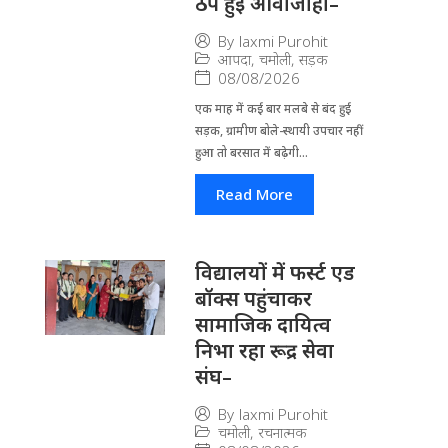
ठप हुई आवाजाही–
By
laxmi Purohit
आपदा
,
चमोली
,
सड़क
08/08/2026
एक माह में कई बार मलबे से बंद हुई
सड़क, ग्रामीण बोले-स्थायी उपचार नहीं
हुआ तो बरसात में बढ़ेगी...
Read More
विद्यालयों में फर्स्ट एड
बॉक्स पहुंचाकर
सामाजिक दायित्व
निभा रहा रूद्र सेवा
संघ–
By
laxmi Purohit
चमोली
,
रचनात्मक