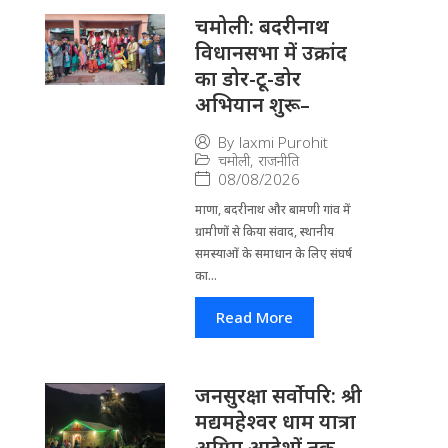
चमोली: बदरीनाथ
विधानसभा में उक्रांद
का डोर-टू-डोर
अभियान शुरू–
By
laxmi Purohit
चमोली
,
राजनीति
08/08/2026
माणा, बदरीनाथ और बामणी गांव में
ग्रामीणों से किया संवाद, स्थानीय
समस्याओं के समाधान के लिए संघर्ष
का...
Read More
जनसुरक्षा सर्वोपरि: श्री
मद्यमहेश्वर धाम यात्रा
अग्रिम आदेशों तक