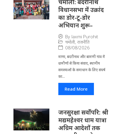
चमोली: बदरीनाथ
विधानसभा में उक्रांद
का डोर-टू-डोर
अभियान शुरू–
By
laxmi Purohit
चमोली
,
राजनीति
08/08/2026
माणा, बदरीनाथ और बामणी गांव में
ग्रामीणों से किया संवाद, स्थानीय
समस्याओं के समाधान के लिए संघर्ष
का...
Read More
जनसुरक्षा सर्वोपरि: श्री
मद्यमहेश्वर धाम यात्रा
अग्रिम आदेशों तक