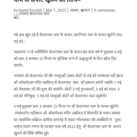
by
laxmi Purohit
|
Mar 1, 2022
|
आस्था
,
रूद्रप्रयाग
|
0 comments
पढ़ें कब खुल रहे हैं केदारनाथ धाम के कपाट, बदरीनाथ धाम के कपाट खुलेंगे आठ
मई को–
रुद्रप्रयागः 11वें ज्योर्तिलिंग केदारनाथ धाम के कपाट इस यात्रा वर्ष में शुक्रवार 6 मई
को प्रात: 6 बजकर 25 मिनट पर वृश्चिक लग्न में श्रद्घालुओं के लिए खोल दिए
जाएंगे।
भगवान श्री केदारनाथ जी की पंचमुखी उत्सव डोली दो मई को पंचकेदार गद्दी स्थल
श्री ओंकारेश्वर मंदिर उखीमठ से केदारनाथ धाम को प्रस्थान करेगी जबकि 1 मई
को भैरवनाथ जी की पूजा की जायेगी। डोली 2 मई गुप्तकाशी, 3 मई को फाटा, 4
मई को गौरीकुंड, 5 मई को पंचमुखी डोली श्री केदारनाथ धाम पहुंचेगी।
6 मई शुक्रवार प्रात: 6 बजकर 25 मिनट पर श्री केदारनाथ धाम के कपाट खुलेंगे।
पंचकालीन गद्दीस्थल श्री ओंकारेश्वर मंदिर उखीमठ में शिवरात्रि के पावन अवसर
पर आयोजित संक्षिप्त धार्मिक समारोह में रावल भीमाशंकर की उपस्थिति में पूजा-
अर्चना,पंचाग गणना के पश्चात यात्रा वर्ष 2022 हेतु श्री केदारनाथ धाम के कपाट
खुलने की तिथि घोषित हुई।