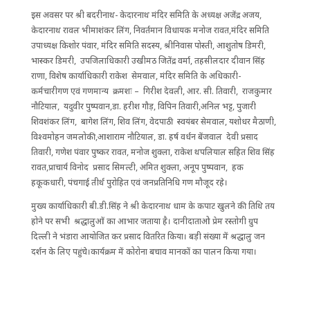
इस अवसर पर श्री बदरीनाथ- केदारनाथ मंदिर समिति के अध्यक्ष अजेंद्र अजय,
केदारनाथ रावल भीमाशंकर लिंग, निवर्तमान विधायक मनोज रावत,मंदिर समिति
उपाध्यक्ष किशोर पंवार, मंदिर समिति सदस्य, श्रीनिवास पोस्ती, आशुतोष डिमरी,
भास्कर डिमरी, उपजिलाधिकारी उखीमठ जितेंद्र वर्मा, तहसीलदार दीवान सिंह
राणा, विशेष कार्याधिकारी राकेश‌ सेमवाल, मंदिर समिति के अधिकारी-
कर्मचारीगण एवं गणमान्य क्रमशः – गिरीश देवली, आर. सी. तिवारी, राजकुमार
नौटियाल, यदुवीर पुष्पवान,डा. हरीश गौड़, विपिन‌ तिवारी,अनिल भट्ट, पुजारी
शिवशंकर लिंग, बागेश‌ लिंग, शिव लिंग, वेदपाठी स्वयंबर सेमवाल, यशोधर मैठाणी,
विश्वमोहन जमलोकी,आशाराम नौटियाल, डा. हर्ष वर्धन बेंजवाल देवी प्रसाद
तिवारी, गणेश पंवार पुष्कर रावत, मनोज शुक्ला, राकेश थपलियाल सहित शिव सिंह
रावत,प्राचार्य विनोद प्रसाद सिमल्टी, अमित शुक्ला, अनूप पुष्पवान, हक
हकूकधारी, पंचगाई तीर्थ‌ पुरोहित एवं जनप्रतिनिधि गण मौजूद रहे।
मुख्य कार्याधिकारी बी.डी.सिंह ने श्री केदारनाथ धाम के कपाट खुलने की तिथि तय
होने पर सभी श्रद्धालुओं का आभार जताया है। दानीदाताओ प्रेम रस्तोगी ग्रुप
दिल्ली ने भंडारा आयोजित कर प्रसाद वितरित किया। बड़ी संख्या में श्रद्धालु जन
दर्शन के लिए पहुंचे।कार्यक्रम में कोरोना बचाव मानकों का पालन किया गया।