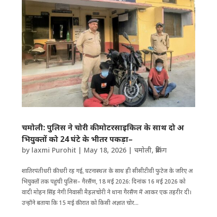
चमोली: पुलिस ने चोरी की मोटरसाइकिल के साथ दो अ​
भियुक्तों को 24 घंटे के भीतर पकड़ा–
by
laxmi Purohit
|
May 18, 2026
|
चमोली
,
ब्रेकिंग
शातिरपंतीधरी की धरी रह गई, घटनास्थल के साथ ही सीसीटीवी फुटेज के जरिए अ​
भियुक्तों तक पहुंची पुलिस– गैरसैंण, 18 मई 2026: दिनांक 16 मई 2026 को
वादी मोहन सिंह नेगी निवासी मैहलचोरी ने थाना गैरसैंण में आकर एक तहरीर दी।
उन्होंने बताया कि 15 मई की रात को किसी अज्ञात चोर...