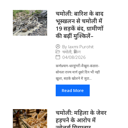
चमोली: बारिश के बाद
भूस्खलन से चमोली में
19 सड़कें बंद, ग्रामीणों
की बढ़ीं मुश्किलें–
By
laxmi Purohit
चमोली
,
ब्रेकिंग
04/08/2026
कर्णप्रयाग-धारडुंगरी-मैखुरा-कंडारा-
सोनला राज्य मार्ग दूसरे दिन भी नहीं
खुला, सड़कें खोलने में जुटा...
Read More
चमोली: महिला के जेवर
हड़पने के आरोप में
ज्वेलर्स गिरफ्तार–