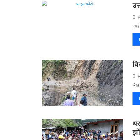
उत
एसडी
बि
बिरह
धर
झो