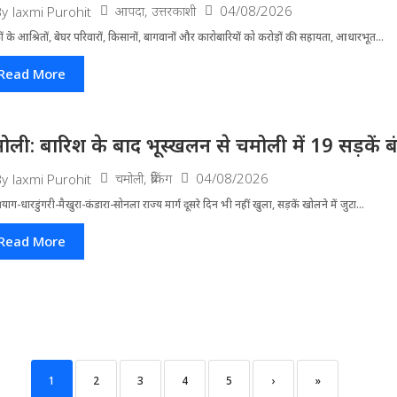
आपदा
,
उत्तरकाशी
04/08/2026
By
laxmi Purohit
ं के आश्रितों, बेघर परिवारों, किसानों, बागवानों और कारोबारियों को करोड़ों की सहायता, आधारभूत...
Read More
ोली: बारिश के बाद भूस्खलन से चमोली में 19 सड़कें बंद, 
चमोली
,
ब्रेकिंग
04/08/2026
By
laxmi Purohit
्रयाग-धारडुंगरी-मैखुरा-कंडारा-सोनला राज्य मार्ग दूसरे दिन भी नहीं खुला, सड़कें खोलने में जुटा...
Read More
1
2
3
4
5
›
»