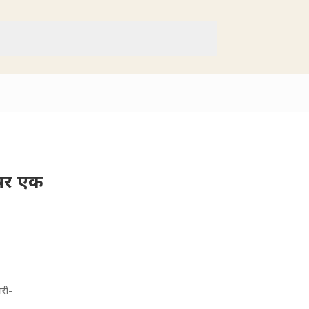
 पर एक
जरी–