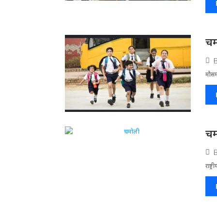
चम
मौसम
चम
राष्ट