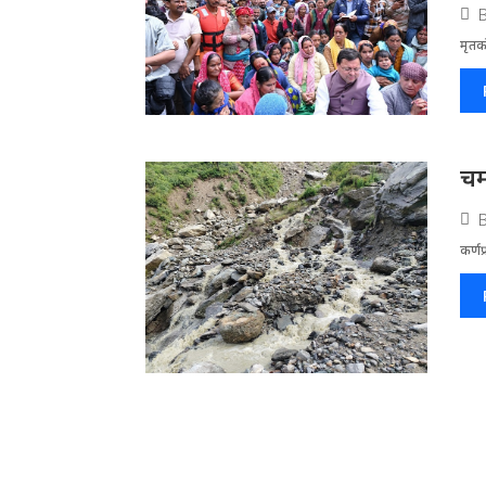
मृतको
चम
कर्णप