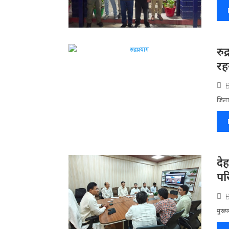
रु
रहन
जिला​
दे
पर
मुख्य