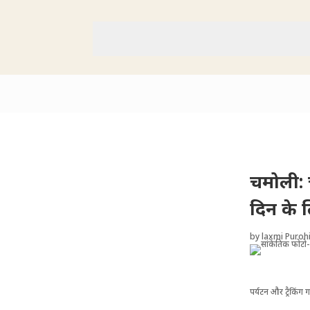
चमोली: 
दिन के 
by
laxmi Purohi
पर्यटन और ट्रैकिं