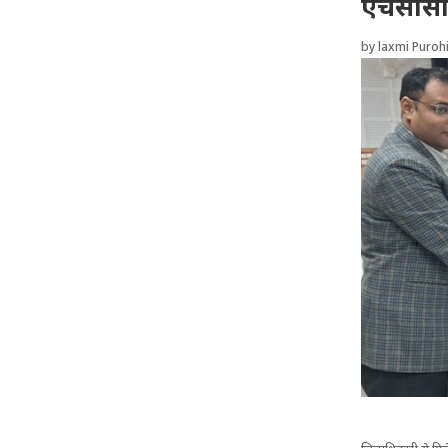
एचसीसी 
by
laxmi Purohi