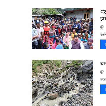
धर
झो
मृतको
चम
कर्णप