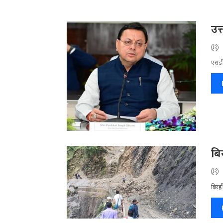
उत
एसडी
बि
बिरह