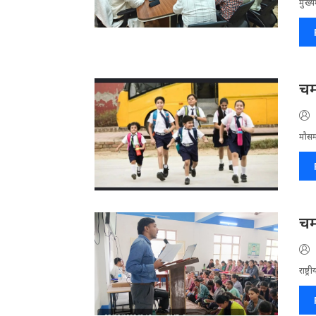
मुख्य
चम
मौसम
चम
राष्ट