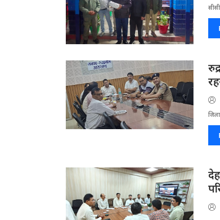
सीसीट
रु
रहन
जिला​
दे
पर