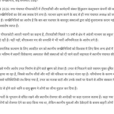
े जनप्रतिनि​धि, कई समस्याएं उठाई–
ल 2026: नगर पंचायत पीपलकोटी में टीएचडीसी और कार्यदायी संस्था हिंदुस्तान कंस्ट्रक्शन कंपनी की का
जनप्रतिनिधियों का धैर्य अब जवाब देने लगा है। पदभार ग्रहण करने के बाद से ही नगर पंचायत अध्यक्ष को ज
रही हैं। जनप्रतिनिधियों का आरोप है कि बार-बार पत्राचार के बावजूद संस्थाओं द्वारा कोई सुधारात्मक कदम नही
ी असंतोष व्याप्त है।
 पीपलकोटी आरती नवानी का कहना है, टीएचडीसी पिछले 15 वर्षों से क्षेत्र में अंग्रेजी माध्यम का स्कूल
रही है। यही नहीं, सीएसआर मद की धनराशि में भी भारी अनियमितता के आरोप लगे हैं।
के सामाजिक कल्याण के लिए आवंटित धन को स्थानीय जनप्रतिनिधियों को विश्वास में लिए बिना अन्य क्षेत्रों मे
कि भविष्य में स्वामी विवेकानंद अस्पताल जैसी संस्थाओं को दी जाने वाली सहायता में स्थानीय पंचायत 
 सबसे गंभीर आरोप टनल निर्माण से होने वाले प्रदूषण को लेकर हैं। टनल से निकलने वाले रसायन युक्त दूषि
हाया जा रहा है, जिससे जलीय जीवों और नदी की पवित्रता पर संकट मंडरा रहा है। परियोजना के कारण मह
ससे पारिस्थितिकी तंत्र बिगड़ गया है, टनल का मलबा घाटों और उनके रास्तों पर फेंकने से अंतिम संस्कार म
ांट से होने वाले ध्वनि व वायु प्रदूषण ने लोगों का जीना मुहाल कर दिया है।
चारापत्ती के भुगतान से वंचित रखने और स्थानीय रोजगार की अनदेखी पर कड़ा एतराज जताया है। कहा गया
 लोगों को रोजगार देने का वादा किया गया था, लेकिन स्थानीय युवाओं और ठेकेदारों के बजाय बाहरी लोगों 