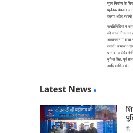
सुरंग निर्माण के ल
प्राकृतिक पेयजल स्
कारण अवैध स्थानों 
जनप्रतिनिधियों ने मा
की आजीविका का आध
आवागमन में बाधा न
नवानी, सभासद आशीष 
प्रधान बेमरु रविंद्
मुकेश सिंह, पूर्व प्र
आदि शामिल थे।
Latest News
​श
पु