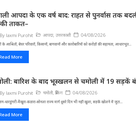
ाली आपदा के एक वर्ष बाद: राहत से पुनर्वास तक बदली 
ंकी ताकत–
आपदा
,
उत्तरकाशी
04/08/2026
By
laxmi Purohit
ं के आश्रितों, बेघर परिवारों, किसानों, बागवानों और कारोबारियों को करोड़ों की सहायता, आधारभूत...
Read More
ोली: बारिश के बाद भूस्खलन से चमोली में 19 सड़कें बंद, 
चमोली
,
ब्रेकिंग
04/08/2026
By
laxmi Purohit
्रयाग-धारडुंगरी-मैखुरा-कंडारा-सोनला राज्य मार्ग दूसरे दिन भी नहीं खुला, सड़कें खोलने में जुटा...
Read More