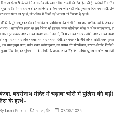
िए किए जा रहे भारी विस्फोटों ने आवासीय और व्यावसायिक भवनों की नींव हिला दी है। कई घरों में दरारें
रोत सूख गए हैं। विभाग द्वारा न तो इनका निरीक्षण किया गया और न ही कोई मुआवजा दिया गया। वहीं, डम्प
पर मलबा फेंका जा रहा है, जो भविष्य में किसी बड़ी आपदा को निमंत्रण दे रहा है।
ंग की है कि पूरे नागपुर बंड क्षेत्र को ‘प्रभावित’ या ‘आंशिकप्रभावित’ श्रेणी में रखा जाए, क्योंकि यहां के ज
ार थे, सार्वजनिक स्थानों पर लगे बैरियरों को हटाकर केवल परियोजना सीमा के भीतर लगाया जाए,
 आए। इस अवसर नगर पंंचायत अध्यक्ष आरती नवानी, जिला पंचायत सदस्य संतोषी, नगर पंचायत अध्यक्ष के
कुमार, सभासद अंकित रावत, सभासद मनोरमा देवी, क्षेत्र पंचायत प्रतिनि​​धि अनिल जोशी, पवन कुमार,
र नेगी, ग्राम प्रधान कुसुम रावत, संतोष रावत, संतोष कुमार, वन सरपंच नरेंद्र पोखरियाल, सरपंच श्रीकोट, दि
धान गुलाब सिंह बिष्ट, बंड भूमियाल मंदिर समिति के अध्यक्ष जगत सिंह नेगी, सचिव रघुनाथ फर्स्वाण, प्रधान प्रतिनि​
िकंजा: बदरीनाथ मंदिर में चढ़ावा चोरी में पुलिस की बड
लिस के हत्थे–
चमोली
,
ब्रेकिंग
07/08/2026
By
laxmi Purohit