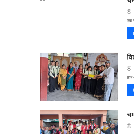
चम
एक मा
वि
छात्र
चम