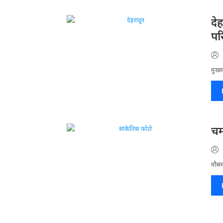
दे
पर
मुख्य
चम
मौसम