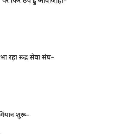
क पर फिर ठप हुई आवाजाही–
िभा रहा रूद्र सेवा संघ–
भियान शुरू–