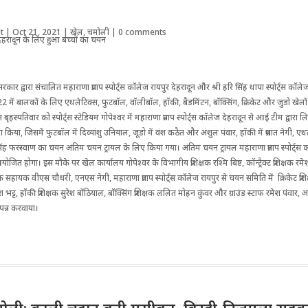
t
|
Oct 21, 2021
|
खेल
,
चमोली
|
0 comments
कार द्वारा संचालित महाराणा प्रताप स्पोर्ट्स कॉलेज रायपुर देहरादून और श्री हरि सिंह थापा स्पोर्ट्स कॉलेज
2 में बालकों के लिए एथलेटिक्स, फुटबॉल, वॉलीबॉल, हॉकी, बैडमिंटन, बॉक्सिंग, क्रिकेट और जुडो खेलों में क
 बृहस्पतिवार को स्पोर्ट्स स्टेडियम गोपेश्वर में महाराणा प्रताप स्पोर्ट्स कॉलेज देहरादून से आई टीम द्वारा लि
ाग किया, जिसमें फुटबॉल में दिव्यांशु उनियाल, जूडो में वंश कठैत और अंशुल पंवार, हॉकी में प्रशांत नेगी, एथ
फरस्वाण का चयन अंतिम चयन ट्रायल के लिए किया गया। अंतिम चयन ट्रायल महाराणा प्रताप स्पोर्ट्स कॉ
ित होगा। इस मौके पर खेल कार्यालय गोपेश्वर के विभागीय प्रशिक्षक रश्मि बिष्ट, कॉन्ट्रैक्ट प्रशिक्षक 
निक सहायक वीएस चौधरी, एनएस नेगी, महाराणा प्रताप स्पोर्ट्स कॉलेज रायपुर से चयन समिति में क्रिकेट प्रश
काश भट्ट, हॉकी प्रशिक्षक सुरेश बोंठियाल, बॉक्सिंग प्रशिक्षक ललित मोहन कुंवर और ग्राउंड स्टाफ रमेश पंवार, 
संपन्न करवाया।