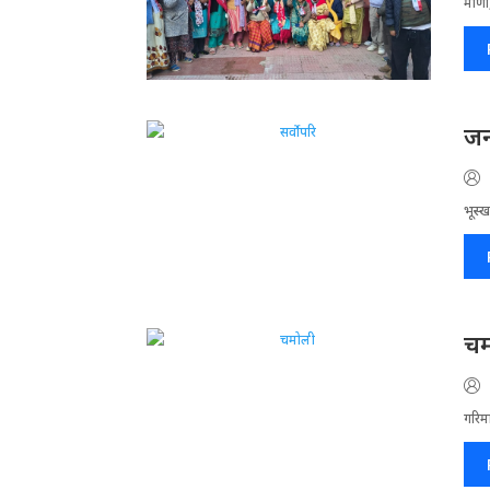
माणा,
जन
भूस्ख
चम
गरिमा