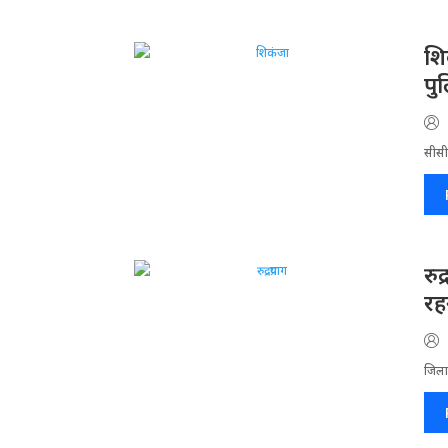
​श
पु
सीसीट
रु
रहन
जिला​