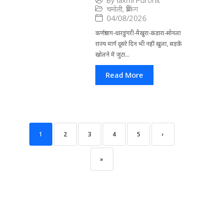
By
laxmi Purohit
चमोली
,
ब्रेकिंग
04/08/2026
कर्णप्रयाग-धारडुंगरी-मैखुरा-कंडारा-सोनला
राज्य मार्ग दूसरे दिन भी नहीं खुला, सड़कें
खोलने में जुटा...
Read More
1
2
3
4
5
›
»