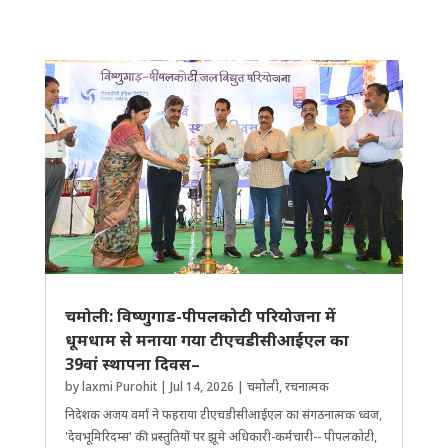
चमोली: विष्णुगाड-पीपलकोटी परियोजना में
धूमधाम से मनाया गया टीएचडीसीआईएल का
39वां स्थापना दिवस–
by
laxmi Purohit
|
Jul 14, 2026
|
चमोली
,
रचनात्मक
निदेशक अजय वर्मा ने फहराया टीएचडीसीआईएल का संगठनात्मक ध्वज,
'देवभूमिरिदम्स' की प्रस्तुतियों पर झूमे अ​धिकारी-कर्मचारी-- पीपलकोटी,