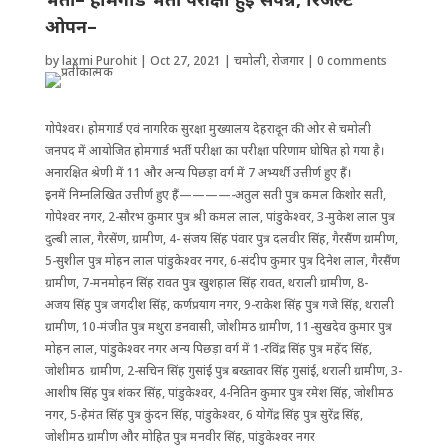
ओपन–
by
laxmi Purohit
|
Oct 27, 2021
|
चमोली
,
रोजगार
|
0 comments
गोपेश्वर। होमगार्ड एवं नागरिक सुरक्षा मुख्यालय देहरादून की ओर से चमोली
जनपद में आयोजित होमगार्ड भर्ती परीक्षा का ‌परीक्षा परिणाम घोषित हो गया है।
अनारक्षित श्रेणी में 11 और अन्य पिछड़ा वर्ग में 7 अभ्यर्थी उत्तीर्ण हुए हैं।
इनमें निम्नलिखित उत्तीर्ण हुए हैं————-अतुल सती पुत्र कमल किशोर सती,
गोपेश्वर नगर, 2-सौरभ कुमार पुत्र श्री कमल लाल, पांडुकेश्वर, 3-मुकेश लाल पुत्र
दुल्बी लाल, गैरसेंण, ग्रामीण, 4- संजय सिंह पंवार पुत्र दलवीर सिंह, गैरसैंण ग्रामीण,
5-सुशील पुत्र मोहन लाल पांडुकेश्वर नगर, 6-संदीप कुमार पुत्र दिनेश लाल, गैरसैंण
ग्रामीण, 7-मनमोहन सिंह रावत पुत्र खुशहाल सिंह रावत, थराली ग्रामीण, 8-
अजय सिंह पुत्र जगदीश सिंह, कर्णप्रयाग नगर, 9-राकेश सिंह पुत्र गजे सिंह, थराली
ग्रामीण, 10-मंजीत पुत्र मथुरा डनवासी, जोशीमठ ग्रामीण, 11-सुखदेव कुमार पुत्र
मोहन लाल, पांडुकेश्वर नगर अन्य पिछड़ा वर्ग में 1-रविंद्र सिंह पुत्र महेंद सिंह,
जोशीमठ ग्रामीण, 2-सचिन सिंह गुसांई पुत्र बख्तावर सिंह गुसांई, थराली ग्रामीण, 3-
आशीष सिंह पुत्र शंकर सिंह, पांडुकेश्वर, 4-नितिन कुमार पुत्र रमेश सिंह, जोशीमठ
नगर, 5-हेमंत सिंह पुत्र कुंदन सिंह, पांडुकेश्वर, 6 योगेंद्र सिंह पुत्र सुरेंद्र सिंह,
जोशीमठ ग्रामीण और मोहित पुत्र मनवीर सिंह, पांडुकेश्वर नगर