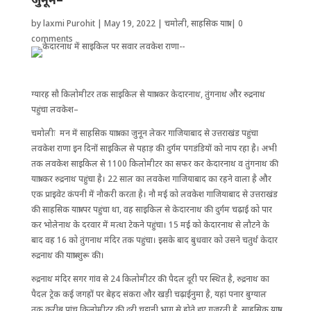
by
laxmi Purohit
|
May 19, 2022
|
चमोली
,
साहसिक यात्रा
|
0
comments
ग्यारह सौ किलोमीटर तक साइकिल से यात्रा कर केदारनाथ, तुंगनाथ और रुद्रनाथ
पहुंचा लवकेश–
चमोलीः मन में साहसिक यात्रा का जुनून लेकर गाजियाबाद से उत्तराखंड पहुंचा
लवकेश राणा इन ‌दिनों साइकिल से पहाड़ की दुर्गम पग‌‌डंडियों को नाप रहा है। अभी
तक लवकेश साइकिल से 1100 किलोमीटर का सफर कर केदारनाथ व तुंगनाथ की
यात्रा कर रुद्रनाथ पहुंचा है। 22 साल का लवकेश गाजियाबाद का रहने वाला है और
एक प्राइवेट कंपनी में नौकरी करता है। नौ मई को लवकेश गाजियाबाद से उत्तराखंड
की साहसिक यात्रा पर पहुंचा था, वह साइकिल से केदारनाथ की दुर्गम चढ़ाई को पार
कर भोलेनाथ के दरवार में मत्था टेकने पहुंचा। 15 मई को केदारनाथ से लौटने के
बाद वह 16 को तुंगनाथ मंदिर तक पहुंचा। इसके बाद बुधवार को उसने चतुर्थ केदार
रुद्रनाथ की यात्रा शुरू की।
रुद्रनाथ मंदिर सगर गांव से 24‌ किलोमीटर की पैदल दूरी पर स्थित है, रुद्रनाथ का
पैदल ट्रेक कई जगहों पर बेहद संकरा और खड़ी चढ़ाईनुमा है, यहां पनार बुग्याल
तक करीब पांच किलोमीटर की दूरी चट्टानी भाग से होते हुए गुजरती है, साहसिक यात्रा