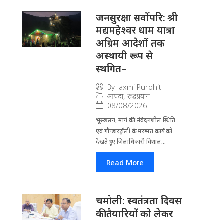
जनसुरक्षा सर्वोपरि: श्री
मद्यमहेश्वर धाम यात्रा
अग्रिम आदेशों तक
अस्थायी रूप से
स्थगित–
By
laxmi Purohit
आपदा
,
रूद्रप्रयाग
08/08/2026
भूस्खलन, मार्ग की संवेदनशील स्थिति
एवं गौण्डारट्रॉली के मरम्मत कार्य को
देखते हुए जिलाधिकारी विशाल...
Read More
चमोली: स्वतंत्रता दिवस
की तैयारियों को लेकर