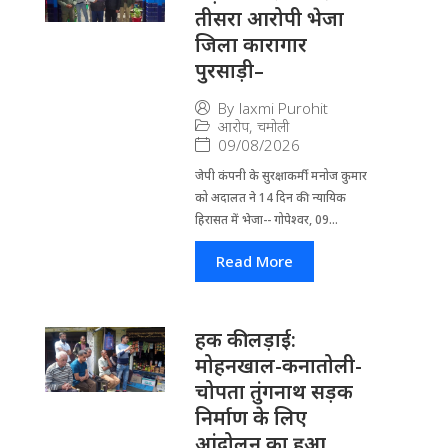
तीसरा आरोपी भेजा
जिला कारागार
पुरसाड़ी–
By
laxmi Purohit
आरोप
,
चमोली
09/08/2026
जेपी कंपनी के सुरक्षाकर्मी मनोज कुमार
को अदालत ने 14 दिन की न्यायिक
हिरासत में भेजा-- गोपेश्वर, 09...
Read More
हक की लड़ाई:
मोहनखाल-कनातोली-
चोपता तुंगनाथ सड़क
निर्माण के लिए
आंदोलन का हुआ